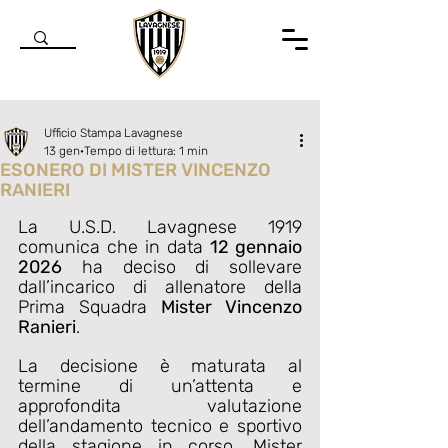
Ufficio Stampa Lavagnese
13 gen
Tempo di lettura: 1 min
ESONERO DI MISTER VINCENZO
RANIERI
Valutazione NaN stelle su 5.
La U.S.D. Lavagnese 1919 
comunica che in data 
12 gennaio 
2026
 ha deciso di sollevare 
dall’incarico di allenatore della 
Prima Squadra 
Mister Vincenzo 
Ranieri
.
La decisione è maturata al 
termine di un’attenta e 
approfondita valutazione 
dell’andamento tecnico e sportivo 
della stagione in corso. Mister 