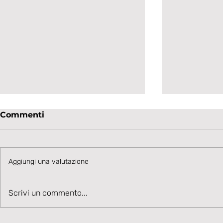
Commenti
Aggiungi una valutazione
Talento in accelerazione:
Velocità, 
Scrivi un commento...
Cesare Ivani rafforza la
Benvenuto
corsia sinistra bianconera