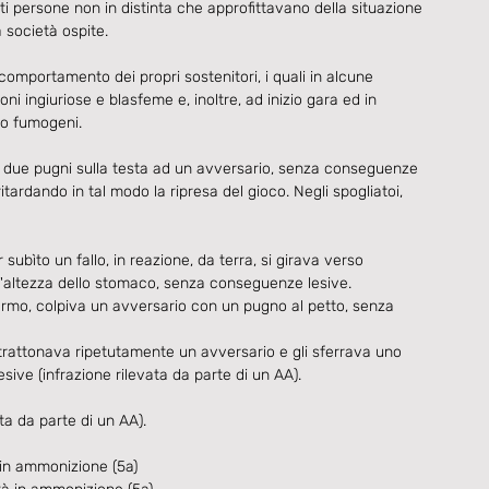
nti persone non in distinta che approfittavano della situazione 
la società ospite.
 comportamento dei propri sostenitori, i quali in alcune 
ni ingiuriose e blasfeme e, inoltre, ad inizio gara ed in 
no fumogeni.
va due pugni sulla testa ad un avversario, senza conseguenze 
ritardando in tal modo la ripresa del gioco. Negli spogliatoi, 
ubìto un fallo, in reazione, da terra, si girava verso 
all'altezza dello stomaco, senza conseguenze lesive.
ermo, colpiva un avversario con un pugno al petto, senza 
rattonava ripetutamente un avversario e gli sferrava uno 
sive (infrazione rilevata da parte di un AA).
ta da parte di un AA).
à in ammonizione (5a)