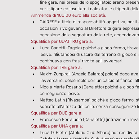
fine gara, nei pressi dello spogliatoio erano prese
per istigare ed insultare i calciatori e dirigenti del
Ammenda di 100,00 euro alla società:​
CAIRESE a titolo di responsabilità oggettiva, per il
occasioni rivolgevano al Direttore di gara espressio
occasione della segnatura della rete, accendeva
Squalifica per QUATTRO gare a:
Luca Carletti (Taggia) poiché a gioco fermo, tira
lesive, rifiutandosi di uscire dal terreno di gioco e 
continuava con frasi rivolte agli avversari.
Squalifica per TRE gare a:
Maxim Zuppiroli (Angelo Baiardo) poiché dopo aver s
l'avversario, colpendolo con un calcio al fianco, 
Nicola Marte Rosario (Canaletto) poiché a gioco f
conseguenze lesive.
Matteo Latin (Rivasamba) poiché a gioco fermo, st
schiaffo all'altezza del collo, senza conseguenze le
Squalifica per DUE gare a:
Francesco Ferraiuolo (Canaletto) (infrazione rileva
Squalifica per UNA gara a:
Luca Di Pietro (Athletic Club Albaro) per recidivit