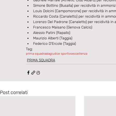
Gabriele Marrale (Athletic Club Albaro) per recidiv
Simone Bottino (Busalla) per recidività in ammoniz
Louis Dolcini (Campomorone) per recidività in amm
Riccardo Costa (Canaletto) per recidività in ammon
Lorenzo Del Padrone (Canaletto) per recidività in
Francesco Maisano (Genova Calcio)
Alessio Patini (Rapallo)
Maurizio Alberti (Taggia)
Federico D'Ercole (Taggia)
Tag:
prima squadra
aia
giudice sportivo
eccellenza
PRIMA SQUADRA
Post correlati