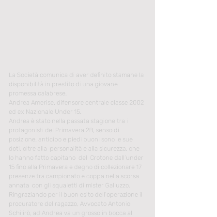
La Società comunica di aver definito stamane la 
disponibilità in prestito di una giovane 
promessa calabrese,
Andrea Amerise, difensore centrale classe 2002 
ed ex Nazionale Under 15.
Andrea è stato nella passata stagione tra i 
protagonisti del Primavera 2B, senso di 
posizione, anticipo e piedi buoni sono le sue 
doti, oltre alla  personalità e alla sicurezza, che 
lo hanno fatto capitano  del  Crotone dall’under 
15 fino alla Primavera e degno di collezionare 17 
presenze tra campionato e coppa nella scorsa 
annata  con gli squaletti di mister Galluzzo.
Ringraziando per il buon esito dell'operazione il 
procuratore del ragazzo, Avvocato Antonio 
Schilirò, ad Andrea va un grosso in bocca al 