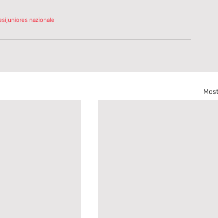
esi
juniores nazionale
Most