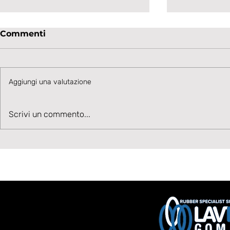
Commenti
Aggiungi una valutazione
Velocità, Potenza, Gol,
Sulla fascia
Scrivi un commento...
Benvenuto Moise Drebli
Hubert Fru
Lavagnes