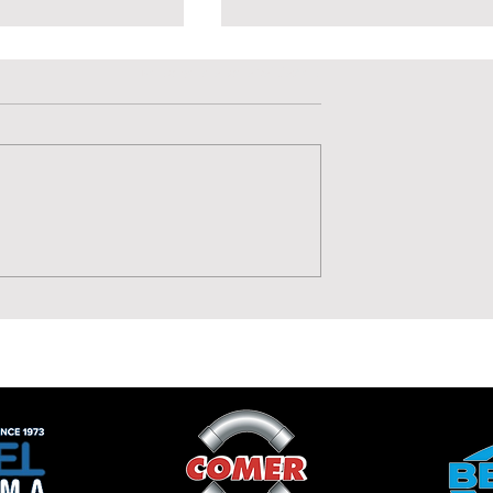
Valutazione 0 stelle su 5.
Non ci sono ancora valutazioni
 arriva il turbo:
Gioventù, qualità e
scione è della
talento: Mattia Giudici
e
alla Lavagnese