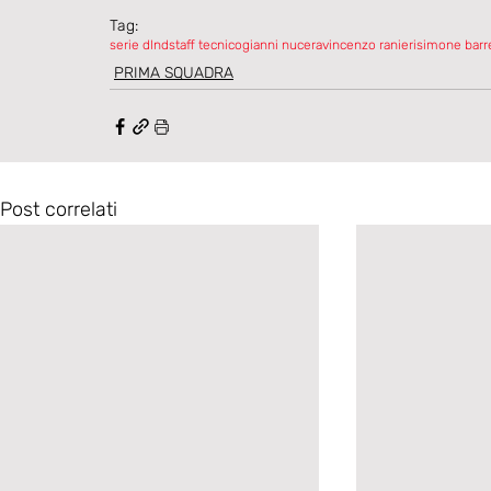
Tag:
serie d
lnd
staff tecnico
gianni nucera
vincenzo ranieri
simone barr
PRIMA SQUADRA
Post correlati