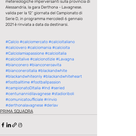
metereologiche imperversanti sulla provincia di 
Alessandria, la gara Derthona - Lavagnese.
valida per la 12^ giornata del Campionato di 
Serie D, in programma mercoledì 6 gennaio 
2021 è rinviata a data da destinarsi.
#Calcio
#calciomercato
#calcioitaliano
#calciovero
#calciomania
#calcioita
#Calciolamiapassione
#calcioitalia
#calcioitalive
#calcionotizie
#Lavagna
#bianconero
#bianconeroavita
#bianconeroitalia
#blackandwhite
#blackandwhiteonly
#blackandwhiteheart
#footballtime
#footballpassion
#campionatoDItalia
#lnd
#seried
#centunannidilavagnese
#stadioriboli
#comunicatoufficiale
#rinvio
#derthonalavagnese
#derlav
PRIMA SQUADRA