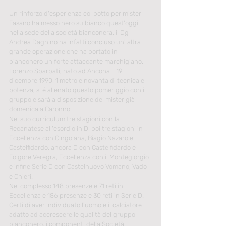
Un rinforzo d'esperienza col botto per mister 
Fasano ha messo nero su bianco quest'oggi 
nella sede della società bianconera, il Dg 
Andrea Dagnino ha infatti concluso un' altra 
grande operazione che ha portato in 
bianconero un forte attaccante marchigiano. 
Lorenzo Sbarbati, nato ad Ancona il 19 
dicembre 1990, 1 metro e novanta di tecnica e 
potenza, si é allenato questo pomeriggio con il 
gruppo e sarà a disposizione del mister già 
domenica a Caronno.
Nel suo curriculum tre stagioni con la 
Recanatese all'esordio in D, poi tre stagioni in 
Eccellenza con Cingolana, Biagio Nazaro e 
Castelfidardo, ancora D con Castelfidardo e 
Folgore Veregra, Eccellenza con il Montegiorgio 
e infine Serie D con Castelnuovo Vomano, Vado 
e Chieri.
Nel complesso 148 presenze e 71 reti in 
Eccellenza e 186 presenze e 30 reti in Serie D.
Certi di aver individuato l'uomo e il calciatore 
adatto ad accrescere le qualità del gruppo 
bianconero, i componenti della Società 