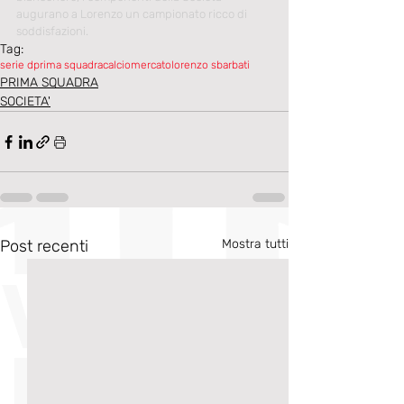
augurano a Lorenzo un campionato ricco di 
soddisfazioni.
Tag:
serie d
prima squadra
calciomercato
lorenzo sbarbati
PRIMA SQUADRA
SOCIETA'
Post recenti
Mostra tutti