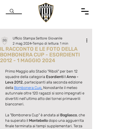
Ufficio Stampa Settore Giovanile
2 mag 2024
Tempo di lettura: 1 min
IL RACCONTO E LE FOTO DELLA
BOMBONERA CUP - ESORDIENTI
2012 - 1 MAGGIO 2024
Valutazione NaN stelle su 5.
Primo Maggio allo Stadio "Riboli" per ben 12 
squadre della categoria 
Esordienti I Anno - 
Leva 2012,
 partecipanti alla seconda edizione 
della 
Bombonera Cup
.
 Nonostante il meteo 
autunnale oltre 120 ragazzi si sono impegnati e 
divertiti nell'ultimo atto dei tornei primaverili 
bianconeri.
La "Bombonera Cup" è andata al 
Bogliasco
, che 
ha superato il 
Montebello
 dopo una agguerrita 
finale terminata ai tempi supplementari. Terza 