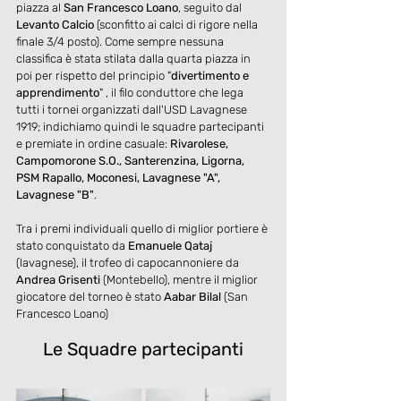
piazza al 
San Francesco Loano
, seguito dal 
Levanto Calcio 
(sconfitto ai calci di rigore nella 
finale 3/4 posto). Come sempre nessuna 
classifica è stata stilata dalla quarta piazza in 
poi per rispetto del principio "
divertimento e 
apprendimento
" , il filo conduttore che lega 
tutti i tornei organizzati dall'USD Lavagnese 
1919; indichiamo quindi le squadre partecipanti 
e premiate in ordine casuale: 
Rivarolese, 
Campomorone S.O., Santerenzina, Ligorna, 
PSM Rapallo, Moconesi, Lavagnese "A", 
Lavagnese "B"
.
Tra i premi individuali quello di miglior portiere è 
stato conquistato da 
Emanuele Qataj
(lavagnese), il trofeo di capocannoniere da 
Andrea Grisenti
 (Montebello), mentre il miglior 
giocatore del torneo è stato 
Aabar Bilal
 (San 
Francesco Loano)
Le Squadre partecipanti