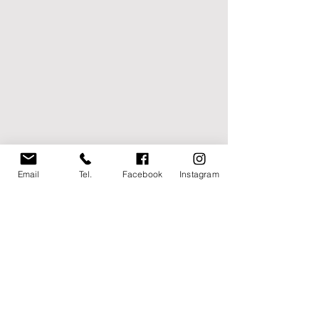
Email
Tel.
Facebook
Instagram
Tag:
bombonera cup
SETTORE GIOVANILE