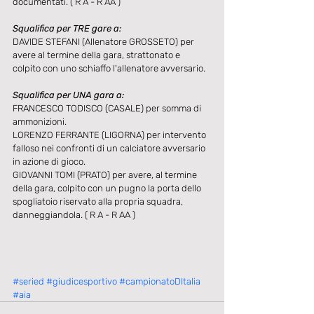
documentati. ( R A - R AA )
Squalifica per TRE gare a:
DAVIDE STEFANI (Allenatore GROSSETO) per 
avere al termine della gara, strattonato e 
colpito con uno schiaffo l'allenatore avversario.
Squalifica per UNA gara a:
FRANCESCO TODISCO (CASALE) per somma di 
ammonizioni.
LORENZO FERRANTE (LIGORNA) per intervento 
falloso nei confronti di un calciatore avversario 
in azione di gioco.
GIOVANNI TOMI (PRATO) per avere, al termine 
della gara, colpito con un pugno la porta dello 
spogliatoio riservato alla propria squadra, 
danneggiandola. ( R A - R AA )
#seried
#giudicesportivo
#campionatoDItalia
#aia