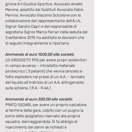
girone A il Giudice Sportivo, Avvocato Aniello 
Merone, assistito dai Sostituti Avvocato Fabio 
Pennisi, Avvocato Giacomo Scicolone con la 
collaborazione del rappresentante dell'A.I.A., 
Signor Sandro Capri e del responsabile di 
segreteria Signor Marco Ferrari nella seduta del 
3 settembre 2019, ha adottato le decisioni che 
di seguito integralmente si riportano: 
Ammenda di euro 1500,00 alla società:
US GROSSETO 1912 per avere propri sostenitori 
in campo avverso: - introdotto materiale 
pirotecnico ( 3 petardi) che veniva lanciato e 
fatto esplodere nei pressi di un A.A.; - lanciato 
del liquido all'indirizzo di un A.A. attingendolo 
sulla schiena. ( R A - R AA )
Ammenda di euro 300,00 alla società:
PRATO SSDARL per avere un proprio calciatore, 
al termine della gara, colpito con un pugno la 
porta dello spogliatoio riservato alla propria 
squadra, danneggiandola. Si fa obbligo di 
risarcimento dei danni se richiesti e 