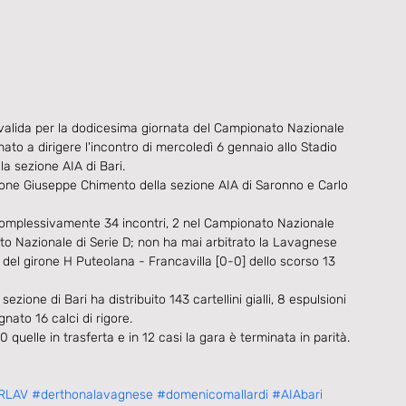
a valida per la dodicesima giornata del Campionato Nazionale 
o a dirigere l'incontro di mercoledì 6 gennaio allo Stadio 
lla sezione AIA di Bari.
Simone Giuseppe Chimento della sezione AIA di Saronno e Carlo 
o complessivamente 34 incontri, 2 nel Campionato Nazionale 
ato Nazionale di Serie D; non ha mai arbitrato la Lavagnese 
o del girone H Puteolana - Francavilla [0-0] dello scorso 13 
ezione di Bari ha distribuito 143 cartellini gialli, 8 espulsioni 
nato 16 calci di rigore.
 quelle in trasferta e in 12 casi la gara è terminata in parità.
RLAV
#derthonalavagnese
#domenicomallardi
#AIAbari