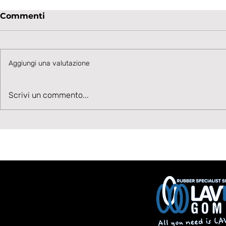
Commenti
Aggiungi una valutazione
Talento in accelerazione:
Velocità, 
Scrivi un commento...
Cesare Ivani rafforza la
Benvenuto
corsia sinistra bianconera