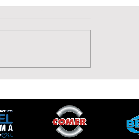
Valutazione 0 stelle su 5.
Non ci sono ancora valutazioni
Potenza, Gol,
Sulla fascia arriva il tur
 Moise Drebli
Hubert Fruscione è dell
Lavagnese