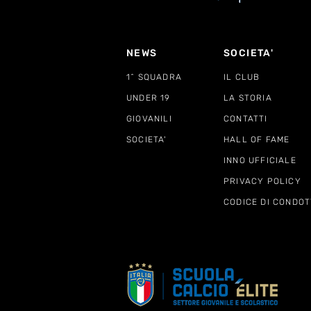
NEWS
SOCIETA'
1^ SQUADRA
IL CLUB
UNDER 19
LA STORIA
GIOVANILI
CONTATTI
SOCIETA'
HALL OF FAME
INNO UFFICIALE
PRIVACY POLICY
CODICE DI CONDOT