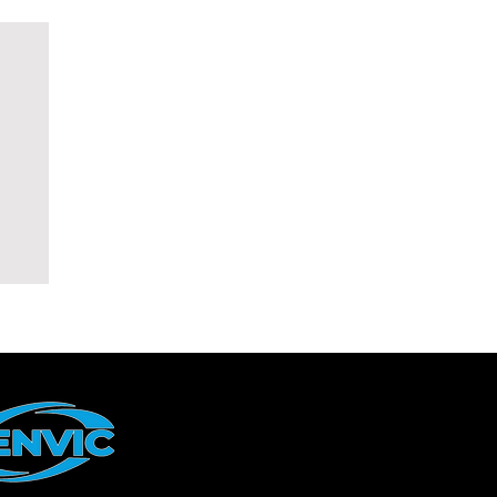
bo:
a