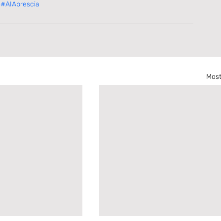
#AIAbrescia
Most