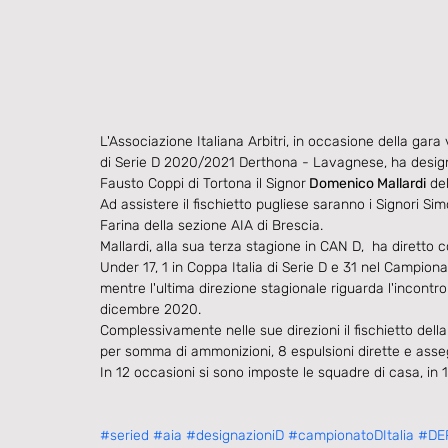
L'Associazione Italiana Arbitri, in occasione della gar
di Serie D 2020/2021 Derthona - Lavagnese, ha designat
Fausto Coppi di Tortona il Signor
 Domenico Mallardi
 de
Ad assistere il fischietto pugliese saranno i Signori 
Farina della sezione AIA di Brescia.
Mallardi, alla sua terza stagione in CAN D,  ha dirett
Under 17, 1 in Coppa Italia di Serie D e 31 nel Campion
mentre l'ultima direzione stagionale riguarda l'incontr
dicembre 2020.
Complessivamente nelle sue direzioni il fischietto della s
per somma di ammonizioni, 8 espulsioni dirette e asseg
In 12 occasioni si sono imposte le squadre di casa, in 10
#seried
#aia
#designazioniD
#campionatoDItalia
#DE