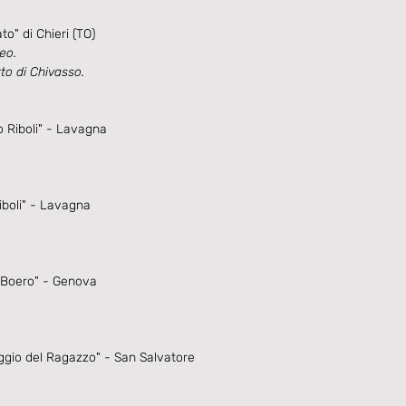
o" di Chieri (TO)
eo.
to di Chivasso.
 Riboli" - Lavagna
iboli" - Lavagna
i Boero" - Genova
ggio del Ragazzo" - San Salvatore