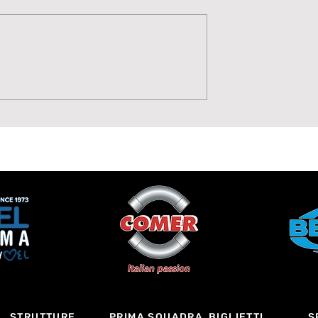
Potenza, Gol,
La Lavagnese 1919 punt
 Moise Drebli
sul talento di Annamari
Cannizzaro
STRUTTURE
PRIMA SQUADRA
BIGLIETTI
S