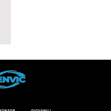
a
a
PONSOR
GIOVANILI