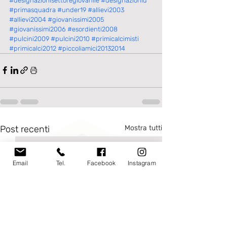
#designazionisettoregiovanile
#designazionid
#primasquadra
#under19
#allievi2003
#allievi2004
#giovanissimi2005
#giovanissimi2006
#esordienti2008
#pulcini2009
#pulcini2010
#primicalcimisti
#primicalci2012
#piccoliamici20132014
Post recenti
Mostra tutti
Email
Tel.
Facebook
Instagram