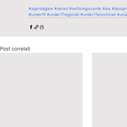
#agendagare
#seried
#settoregiovanile
#aia
#designa
#under19
#under17regionali
#under17provinciali
#unde
Post correlati