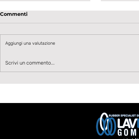
Commenti
Aggiungi una valutazione
Talento in accelerazione:
Velocità, 
Scrivi un commento...
Cesare Ivani rafforza la
Benvenuto
corsia sinistra bianconera