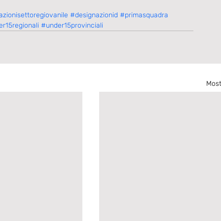
zionisettoregiovanile
#designazionid
#primasquadra
r15regionali
#under15provinciali
Most