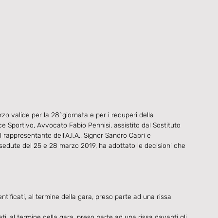
 valide per la 28^giornata e per i recuperi della 
ce Sportivo, Avvocato Fabio Pennisi, assistito dal Sostituto 
appresentante dell'A.I.A., Signor Sandro Capri e 
e sedute del 25 e 28 marzo 2019, ha adottato le decisioni che 
ificati, al termine della gara, preso parte ad una rissa 
i, al termine della gara, preso parte ad una rissa davanti gli 