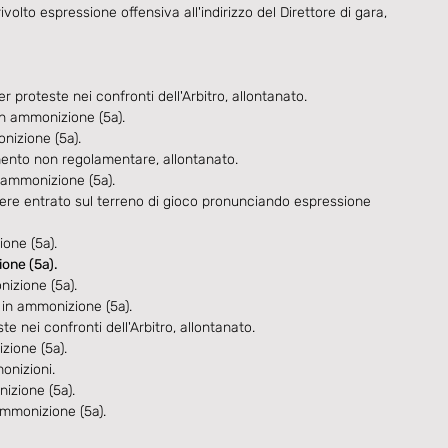
to espressione offensiva all'indirizzo del Direttore di gara, 
teste nei confronti dell'Arbitro, allontanato.
 ammonizione (5a).
izione (5a).
nto non regolamentare, allontanato.
ammonizione (5a).
 entrato sul terreno di gioco pronunciando espressione 
one (5a).
one (5a).
izione (5a).
n ammonizione (5a).
nei confronti dell'Arbitro, allontanato.
ione (5a).
nizioni.
zione (5a).
monizione (5a).​