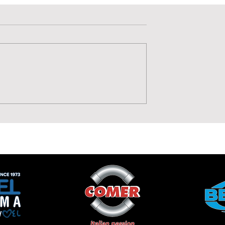
Valutazione 0 stelle su 5.
Non ci sono ancora valutazioni
Sara Raffone è una nuo
nuta Aurora
giocatrice della
ualità, corsa e
Lavagnese Women
 il
po della
e Women