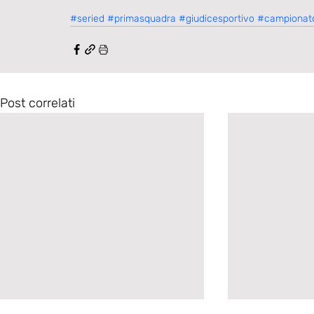
#seried
#primasquadra
#giudicesportivo
#campionato
Post correlati