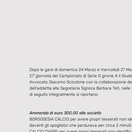
Dopo le gare di domenica 24 Marzo e mercoledì 27 Marzo
27^giornata del Campionato di Serie D girone A il Giudi
Avvocato Giacomo Scicolone con la collaborazione del r
dell'addetta alla Segreteria Signora Barbara Teti, nell
di seguito integralmente si riportano:
Ammenda di euro 300,00 alle società:
BORGOSESIA CALCIO per avere propri tesserati non ident
davanti gli spogliatoi che perdurava per circa 2 minuti.​
CALCIO CHIERI per avere propri tesserati non identificat