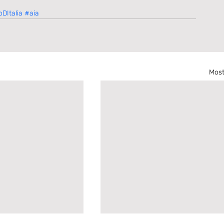
DItalia
#aia
Most