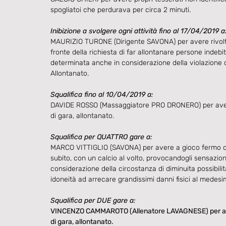
spogliatoi che perdurava per circa 2 minuti.
Inibizione a svolgere ogni attività fino al 17/04/2019 a
MAURIZIO TURONE (Dirigente SAVONA) per avere rivolto es
fronte della richiesta di far allontanare persone indebi
determinata anche in considerazione della violazione d
Allontanato.
Squalifica fino al 10/04/2019 a:
DAVIDE ROSSO (Massaggiatore PRO DRONERO) per avere ri
di gara, allontanato.
Squalifica per QUATTRO gare a:
MARCO VITTIGLIO (SAVONA) per avere a gioco fermo colp
subito, con un calcio al volto, provocandogli sensazio
considerazione della circostanza di diminuita possibilit
idoneità ad arrecare grandissimi danni fisici al medesi
Squalifica per DUE gare a:
VINCENZO CAMMAROTO (Allenatore LAVAGNESE) per avere r
di gara, allontanato.