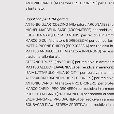
ANTONIO CARIDI (Allenatore PRO DRONERO) per aver rivol
allontanato.
Squalifica per UNA gara a:
ANTONIO QUARTODECIMO (Allenatore ARCONATESE) per pro
MICHEL MARCELIN SARR (ARCONATESE) per recidiva in
LUCA BENASSI (BORGARO NOBIS) per recidiva in ammon
MARCO DIDU (Allenatore BORGOSESIA) per comportame
MATTIA PICONE CHIODO (BORGOSESIA) per recidiva in 
MATTEO ANDREOLETTI (Allenatore INVERUNO) per essere
blasfema, allontanato.
STEFANO TRUZZI (INVERUNO) per recidiva in ammonizi
MATTEO ALLUCI (LAVAGNESE) per recidiva in ammonizi
ISAIA LATTARULO (MILANO CITY) per recidiva in ammon
ALESSANDRO BRONDINO (PRO DRONERO) per recidiva i
ANTONIO CARIDI (Allenatore PRO DRONERO) per proteste 
MARCO CARIDI (PRO DRONERO) per recidiva in ammoniz
ROBERTO ROSANO (PRO DRONERO) per somma di ammo
SALIF SANGARE (PRO DRONERO) per recidiva in ammoni
BOUBACAR DIAW (STRESA SPORTIVA) per recidiva in am