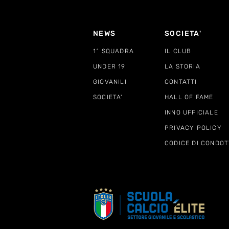
NEWS
SOCIETA'
1^ SQUADRA
IL CLUB
UNDER 19
LA STORIA
GIOVANILI
CONTATTI
SOCIETA'
HALL OF FAME
INNO UFFICIALE
PRIVACY POLICY
CODICE DI CONDOT