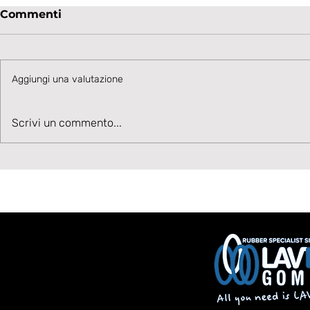
Commenti
Aggiungi una valutazione
La Lavagnese 1919 punta
Scrivi un commento...
⚫⚪ Benve
sul talento di Annamaria
Volpone: q
Cannizzaro
talento per
centrocam
Lavagnes