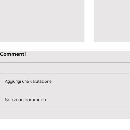
Commenti
Aggiungi una valutazione
Talento in accelerazione:
Velocità, 
Scrivi un commento...
Cesare Ivani rafforza la
Benvenuto
corsia sinistra bianconera