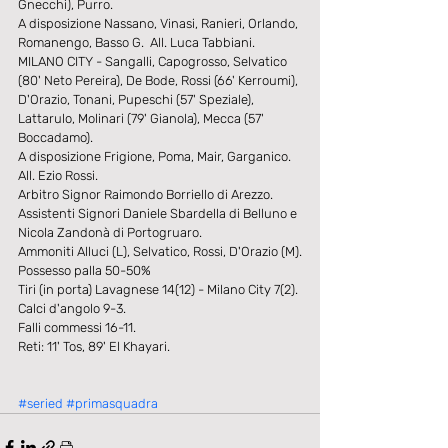
Gnecchi), Purro.
A disposizione Nassano, Vinasi, Ranieri, Orlando, 
Romanengo, Basso G.  All. Luca Tabbiani.
MILANO CITY - Sangalli, Capogrosso, Selvatico 
(80' Neto Pereira), De Bode, Rossi (66' Kerroumi), 
D'Orazio, Tonani, Pupeschi (57' Speziale), 
Lattarulo, Molinari (79' Gianola), Mecca (57' 
Boccadamo).
A disposizione Frigione, Poma, Mair, Garganico.  
All. Ezio Rossi.
Arbitro Signor Raimondo Borriello di Arezzo.
Assistenti Signori Daniele Sbardella di Belluno e 
Nicola Zandonà di Portogruaro.
Ammoniti Alluci (L), Selvatico, Rossi, D'Orazio (M).
Possesso palla 50-50%
Tiri (in porta) Lavagnese 14(12) - Milano City 7(2).
Calci d'angolo 9-3.
Falli commessi 16-11.
Reti: 11' Tos, 89' El Khayari.
#seried
#primasquadra