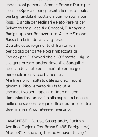
conclusioni personali Simone Basso e Purro per 
i locali e Speziale per gli ospiti sfiorando il palo, 
poi la girandola di sostizioni con Kerroumi per 
Rossi, Gianola per Molinari e Neto Pereira per 
Selvatico tra gli ospiti e Gnecchi, El Khayari e 
Bacigalupo per Bonaventura, Alluci e Simone 
Basso tra le fila della Lavagnese.
Qualche capovolgimento di fronte non 
pericoloso per parte e poi l'imbeccata di 
Fonjock per El Khayari che all'89' mette il sigillo 
alla gara presentandosi davanti a Sangalli e 
centrando la rete per il meritato primo gol 
personale in casacca bianconera.
Alla fine nono risultato utile su dieci incontri 
giocati al Riboli e terzo risultato utile 
consecutivo per i ragazzi di Tabbiani che 
domenica faranno visita alla capolista Lecco e 
nelle due successive gare affronteranno le altre 
due milanesi Arconatese e Inveruno.
LAVAGNESE - Caruso, Casagrande, Queirolo, 
Avellino, Fonjock, Tos, Basso S. (88' Bacigalupo) , 
Alluci (81' El Khayari), Oneto, Bonaventura (74' 