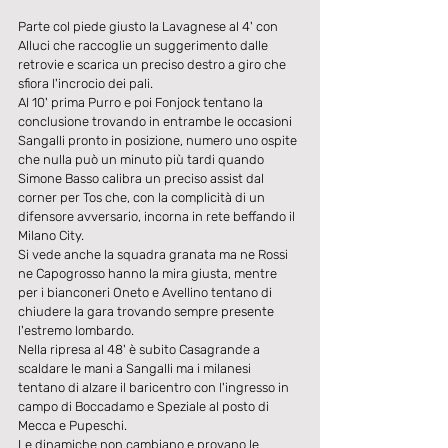
Parte col piede giusto la Lavagnese al 4' con 
Alluci che raccoglie un suggerimento dalle 
retrovie e scarica un preciso destro a giro che 
sfiora l'incrocio dei pali.
Al 10' prima Purro e poi Fonjock tentano la 
conclusione trovando in entrambe le occasioni 
Sangalli pronto in posizione, numero uno ospite 
che nulla può un minuto più tardi quando 
Simone Basso calibra un preciso assist dal 
corner per Tos che, con la complicità di un 
difensore avversario, incorna in rete beffando il 
Milano City.
Si vede anche la squadra granata ma ne Rossi 
ne Capogrosso hanno la mira giusta, mentre 
per i bianconeri Oneto e Avellino tentano di 
chiudere la gara trovando sempre presente 
l'estremo lombardo.
Nella ripresa al 48' è subito Casagrande a 
scaldare le mani a Sangalli ma i milanesi 
tentano di alzare il baricentro con l'ingresso in 
campo di Boccadamo e Speziale al posto di 
Mecca e Pupeschi.
Le dinamiche non cambiano e provano le 