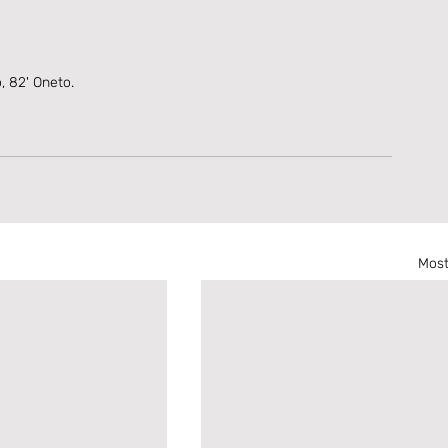
o, 82' Oneto.
Most