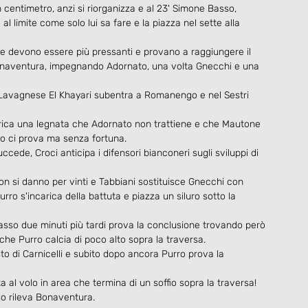
centimetro, anzi si riorganizza e al 23' Simone Basso, 
 limite come solo lui sa fare e la piazza nel sette alla 
re devono essere più pressanti e provano a raggiungere il 
 Bonaventura, impegnando Adornato, una volta Gnecchi e una 
a Lavagnese El Khayari subentra a Romanengo e nel Sestri 
carica una legnata che Adornato non trattiene e che Mautone 
eto ci prova ma senza fortuna.
de, Croci anticipa i difensori bianconeri sugli sviluppi di 
 si danno per vinti e Tabbiani sostituisce Gnecchi con 
urro s'incarica della battuta e piazza un siluro sotto la 
sso due minuti più tardi prova la conclusione trovando però 
che Purro calcia di poco alto sopra la traversa.
sto di Carnicelli e subito dopo ancora Purro prova la 
a al volo in area che termina di un soffio sopra la traversa!
so rileva Bonaventura.