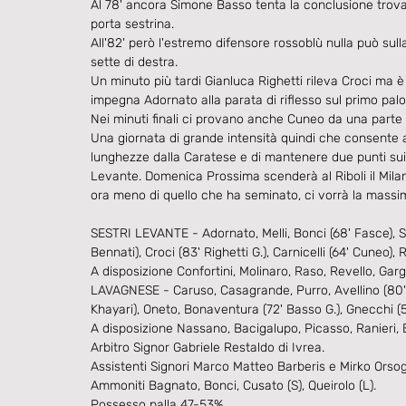
Al 78' ancora Simone Basso tenta la conclusione trova
porta sestrina.
All'82' però l'estremo difensore rossoblù nulla può sul
sette di destra.
Un minuto più tardi Gianluca Righetti rileva Croci ma
impegna Adornato alla parata di riflesso sul primo palo
Nei minuti finali ci provano anche Cuneo da una parte 
Una giornata di grande intensità quindi che consente 
lunghezze dalla Caratese e di mantenere due punti sui
Levante. Domenica Prossima scenderà al Riboli il Milan
ora meno di quello che ha seminato, ci vorrà la massim
SESTRI LEVANTE - Adornato, Melli, Bonci (68' Fasce), 
Bennati), Croci (83' Righetti G.), Carnicelli (64' Cuneo), 
A disposizione Confortini, Molinaro, Raso, Revello, Garg
LAVAGNESE - Caruso, Casagrande, Purro, Avellino (80' O
Khayari), Oneto, Bonaventura (72' Basso G.), Gnecchi (54
A disposizione Nassano, Bacigalupo, Picasso, Ranieri, B
Arbitro Signor Gabriele Restaldo di Ivrea.
Assistenti Signori Marco Matteo Barberis e Mirko Orsog
Ammoniti Bagnato, Bonci, Cusato (S), Queirolo (L).
Possesso palla 47-53%