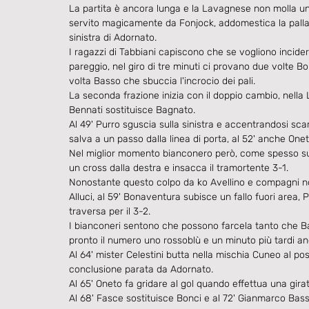
La partita è ancora lunga e la Lavagnese non molla un 
servito magicamente da Fonjock, addomestica la palla al
sinistra di Adornato.
I ragazzi di Tabbiani capiscono che se vogliono incide
pareggio, nel giro di tre minuti ci provano due volte
volta Basso che sbuccia l'incrocio dei pali.
La seconda frazione inizia con il doppio cambio, nell
Bennati sostituisce Bagnato.
Al 49' Purro sguscia sulla sinistra e accentrandosi s
salva a un passo dalla linea di porta, al 52' anche On
Nel miglior momento bianconero però, come spesso succe
un cross dalla destra e insacca il tramortente 3-1.
Nonostante questo colpo da ko Avellino e compagni non
Alluci, al 59' Bonaventura subisce un fallo fuori area, P
traversa per il 3-2.
I bianconeri sentono che possono farcela tanto che Ba
pronto il numero uno rossoblù e un minuto più tardi an
Al 64' mister Celestini butta nella mischia Cuneo al po
conclusione parata da Adornato.
Al 65' Oneto fa gridare al gol quando effettua una girat
Al 68' Fasce sostituisce Bonci e al 72' Gianmarco Bas