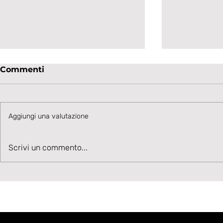
Commenti
Aggiungi una valutazione
Velocità, Potenza, Gol,
La Lavagn
Scrivi un commento...
Benvenuto Moise Drebli
sul talent
Cannizzar