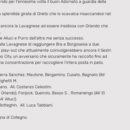
ndo per l'ennesima volta il buon Adornato a guardia della 
la splendida girata di Oneto che lo scavalca insaccandosi nel 
 è ancora la Lavagnese ad essere insidiosa con Orlando che 
.
e Alluci e Purro dall'altra ma senza successo.
alla Lavagnese di raggiungere Bra e Borgosesia a due 
 play-out che attualmente coinvolgerebbero ancora il Sestri 
o City, un avversario che sicuramente ha raccolto fino ad 
a concentrazione per raccogliere l'intera posta in palio.
Serra Sanchez, Mautone, Bergamino, Cusato, Bagnato (46' 
Righetti M.
ano.  All. Costanzo Celestini.
rlando), Fonjock, Queirolo, Basso S. , Romanengo (46' El 
' Alluci).
otteghin.  All. Luca Tabbiani.
na di Collegno.