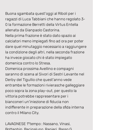
Buona sgambata quest'oggi al Riboli per i 
ragazzi di Luca Tabbiani che hanno regolato 3-
0 la formazione Berretti della Virtus Entella 
allenata da Gianpaolo Castorina.
Nella prima frazione è stato dato spazio ai 
calciatori meno impiegati fino ad ora per poter 
dare quel minutaggio necessario a raggiungere 
la condizione degli altri, nella seconda frazione 
ha invece giocato chi è stato impiegato 
domenica contro lo Stresa.
Domenica prossima Avellino e compagni 
saranno di scena al Sivori di Sestri Levante nel 
Derby del Tigullio che quest'anno vede 
entrambe le formazioni rivierasche galleggiare 
poco sopra la zona play-out, per questo la 
vittoria potrebbe rappresentare per i 
bianconeri un'iniezione di fiducia non 
indifferente in preparazione della sfida interna 
contro il Milano City.
LAVAGNESE 1°tempo : Nassano, Vinasi, 
Botteghin, Bacigalupo, Ranieri, Basso G., 