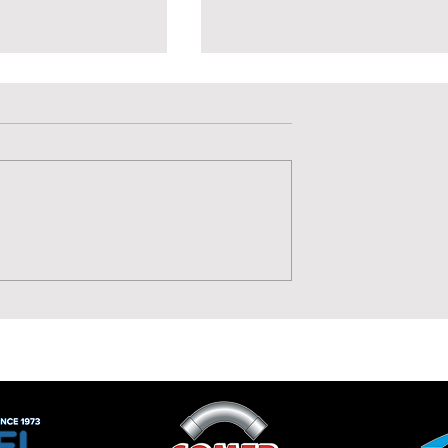
Valutazione 0 stelle su 5.
Non ci sono ancora valutazioni
Potenza, Gol,
La Lavagnese 1919 punt
 Moise Drebli
sul talento di Annamari
Cannizzaro