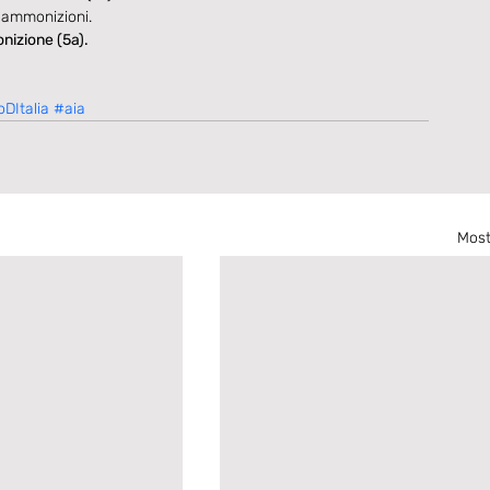
ammonizioni.
izione (5a).​
DItalia
#aia
Most