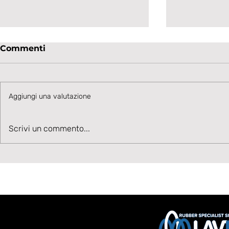
Commenti
Aggiungi una valutazione
Talento in accelerazione:
Velocità, 
Scrivi un commento...
Cesare Ivani rafforza la
Benvenuto
corsia sinistra bianconera