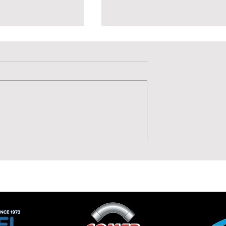
Valutazione 0 stelle su 5.
Non ci sono ancora valutazioni
ese 1919 punta
⚫⚪ Benvenuta Aurora
o di Annamaria
Volpone: qualità, corsa 
o
talento per il
centrocampo della
Lavagnese Women