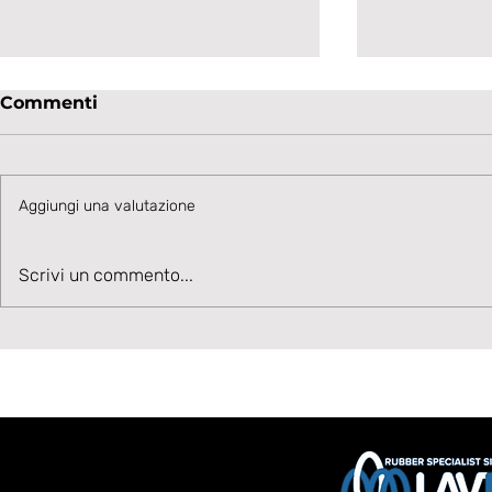
Commenti
Aggiungi una valutazione
Velocità, Potenza, Gol,
La Lavagn
Scrivi un commento...
Benvenuto Moise Drebli
sul talent
Cannizzar