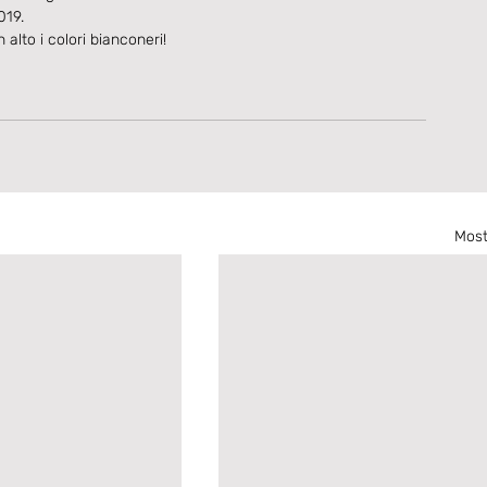
019.
 alto i colori bianconeri!
Most