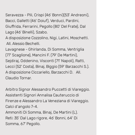
Seravezza - Pili, Crispi (46' Bonni)(53' Andreoni), 
Bacci, Galletti (46' Doiuf), Verduci, Pardini, 
Giuffrida, Ferrarini, Pegollo (80' Del Frate), Dal 
Lago (46' Binelli), Szabo.
A disposizione Cozzolino, Nigi, Latini, Moschetti.  
 All. Alessio Bechelli.
Lavagnese - Ghirlanda, Di Somma, Ventriglia 
(77' Scaglione), Mancini F. (79' De Martini), 
Sejdiraj, Oddenino, Visconti (71' Napoli), Ratti, 
Lecci (52' Costa), Binaj, Biggio (59' Barzacchi S.).
A disposizione Ciccariello, Barzacchi D.   All. 
Claudio Tornar.
Arbitro Signor Alessandro Puccetti di Viareggio.
Assistenti Signori Annalisa Cauteruccio di 
Firenze e Alessandro La Veneziana di Viareggio.
Calci d'angolo 7-4.
Ammoniti Di Somma, Binaj, De Martini (L).
Reti: 35' Dal Lago rigore, 46' Bonni, 64' Di 
Somma, 67' Pegollo.