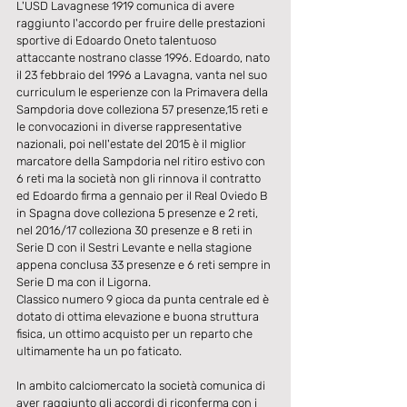
L'USD Lavagnese 1919 comunica di avere 
raggiunto l'accordo per fruire delle prestazioni 
sportive di Edoardo Oneto talentuoso 
attaccante nostrano classe 1996. Edoardo, nato 
il 23 febbraio del 1996 a Lavagna, vanta nel suo 
curriculum le esperienze con la Primavera della 
Sampdoria dove colleziona 57 presenze,15 reti e 
le convocazioni in diverse rappresentative 
nazionali, poi nell'estate del 2015 è il miglior 
marcatore della Sampdoria nel ritiro estivo con 
6 reti ma la società non gli rinnova il contratto 
ed Edoardo firma a gennaio per il Real Oviedo B 
in Spagna dove colleziona 5 presenze e 2 reti, 
nel 2016/17 colleziona 30 presenze e 8 reti in 
Serie D con il Sestri Levante e nella stagione 
appena conclusa 33 presenze e 6 reti sempre in 
Serie D ma con il Ligorna.
Classico numero 9 gioca da punta centrale ed è 
dotato di ottima elevazione e buona struttura 
fisica, un ottimo acquisto per un reparto che 
ultimamente ha un po faticato.
In ambito calciomercato la società comunica di 
aver raggiunto gli accordi di riconferma con i 