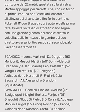
punizione dai 22 metri, spostata sulla sinistra: 
Martini appoggia per Serrotti che, con un tocco 
di prima, imbuca per Castellani, controllo 
all'altezza del dischetto e tiro forte centrale. 
Poker all’11’ con Bragadin, già autore della prima 
rete. Questa volta il giocatore toscano segna 
con una grande giocata personale: scatto in 
velocità, palla in mezzo alle gambe del suo 
diretto avversario, tiro secco sul secondo palo. 
Lavagnese tramortita.
SCANDICCI - Lensi, Martinelli D., Gargano (83' 
Moriconi), Meacci, Martini (60' Gori), Alderotti, 
Bragadin (64' Iaquinandi), Leo, Castellani (59' 
Vangi), Serrotti, Poli (72' Folegnani).
A disposizione Martinelli F., Frullini, Cela, 
Saccardi.   All. Alessandro Grandoni 
(squalificato).
LAVAGNESE - Gaccioli, Placido, Avellino (46' 
Bacigalupo), Maigini, Bertora, Fonjock (75' 
Gnecchi), Alluci, Di Pietro (46' Corsini), Addiego 
Mobilio, Frugoli (55' Croci), Rovido (55' Penna).
A disposizione Nassano, Carta, Cirrincione, 