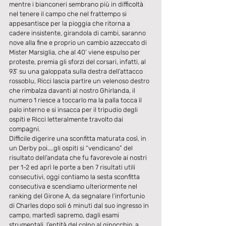
mentre i bianconeri sembrano più in difficoltà 
nel tenere il campo che nel frattempo si 
appesantisce per la pioggia che ritorna a 
cadere insistente, girandola di cambi, saranno 
nove alla fine e proprio un cambio azzeccato di 
Mister Marsiglia, che al 40’ viene espulso per 
proteste, premia gli sforzi del corsari, infatti, al 
93’ su una galoppata sulla destra dell’attacco 
rossoblu, Ricci lascia partire un velenoso destro 
che rimbalza davanti al nostro Ghirlanda, il 
numero 1 riesce a toccarlo ma la palla tocca il 
palo interno e si insacca per il tripudio degli 
ospiti e Ricci letteralmente travolto dai 
compagni.
Difficile digerire una sconfitta maturata così, in 
un Derby poi....gli ospiti si “vendicano” del 
risultato dell’andata che fu favorevole ai nostri 
per 1-2 ed aprì le porte a ben 7 risultati utili 
consecutivi, oggi contiamo la sesta sconfitta 
consecutiva e scendiamo ulteriormente nel 
ranking del Girone A, da segnalare l’infortunio 
di Charles dopo soli 6 minuti dal suo ingresso in 
campo, martedì sapremo, dagli esami 
strumentali, l’entità del colpo al ginocchio, a 