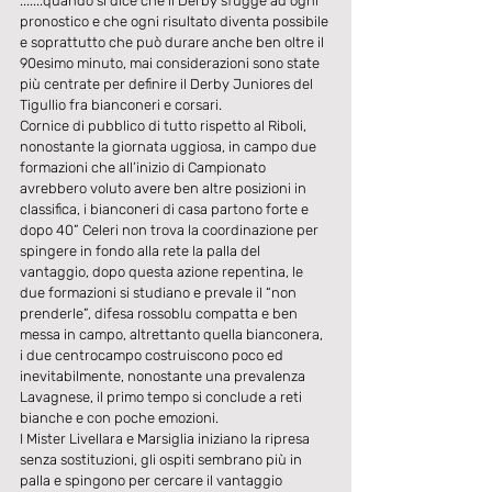
.......quando si dice che il Derby sfugge ad ogni 
pronostico e che ogni risultato diventa possibile 
e soprattutto che può durare anche ben oltre il 
90esimo minuto, mai considerazioni sono state 
più centrate per definire il Derby Juniores del 
Tigullio fra bianconeri e corsari.
Cornice di pubblico di tutto rispetto al Riboli, 
nonostante la giornata uggiosa, in campo due 
formazioni che all’inizio di Campionato 
avrebbero voluto avere ben altre posizioni in 
classifica, i bianconeri di casa partono forte e 
dopo 40” Celeri non trova la coordinazione per 
spingere in fondo alla rete la palla del 
vantaggio, dopo questa azione repentina, le 
due formazioni si studiano e prevale il “non 
prenderle”, difesa rossoblu compatta e ben 
messa in campo, altrettanto quella bianconera, 
i due centrocampo costruiscono poco ed 
inevitabilmente, nonostante una prevalenza 
Lavagnese, il primo tempo si conclude a reti 
bianche e con poche emozioni.
I Mister Livellara e Marsiglia iniziano la ripresa 
senza sostituzioni, gli ospiti sembrano più in 
palla e spingono per cercare il vantaggio 