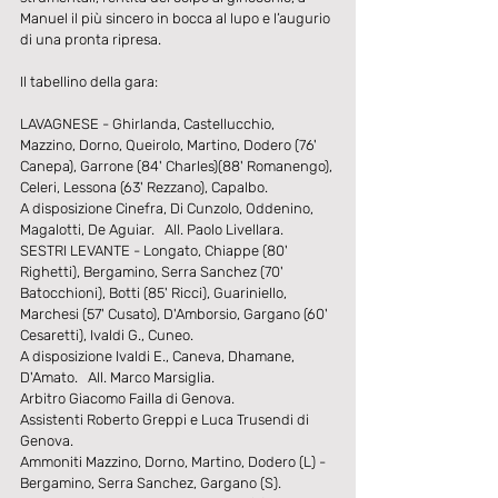
Manuel il più sincero in bocca al lupo e l’augurio 
di una pronta ripresa.
Il tabellino della gara:
LAVAGNESE - Ghirlanda, Castellucchio, 
Mazzino, Dorno, Queirolo, Martino, Dodero (76' 
Canepa), Garrone (84' Charles)(88' Romanengo), 
Celeri, Lessona (63' Rezzano), Capalbo.
A disposizione Cinefra, Di Cunzolo, Oddenino, 
Magalotti, De Aguiar.   All. Paolo Livellara.
SESTRI LEVANTE - Longato, Chiappe (80' 
Righetti), Bergamino, Serra Sanchez (70' 
Batocchioni), Botti (85' Ricci), Guariniello, 
Marchesi (57' Cusato), D'Amborsio, Gargano (60' 
Cesaretti), Ivaldi G., Cuneo.
A disposizione Ivaldi E., Caneva, Dhamane, 
D'Amato.   All. Marco Marsiglia.
Arbitro Giacomo Failla di Genova.
Assistenti Roberto Greppi e Luca Trusendi di 
Genova.
Ammoniti Mazzino, Dorno, Martino, Dodero (L) - 
Bergamino, Serra Sanchez, Gargano (S).