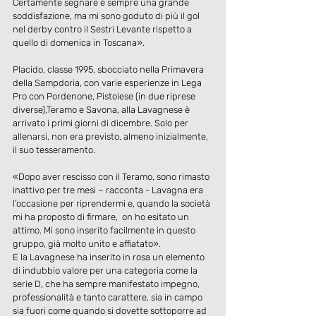
Certamente segnare è sempre una grande 
soddisfazione, ma mi sono goduto di più il gol 
nel derby contro il Sestri Levante rispetto a 
quello di domenica in Toscana».
Placido, classe 1995, sbocciato nella Primavera 
della Sampdoria, con varie esperienze in Lega 
Pro con Pordenone, Pistoiese (in due riprese 
diverse),Teramo e Savona, alla Lavagnese è 
arrivato i primi giorni di dicembre. Solo per 
allenarsi, non era previsto, almeno inizialmente, 
il suo tesseramento.
«Dopo aver rescisso con il Teramo, sono rimasto 
inattivo per tre mesi – racconta - Lavagna era 
l’occasione per riprendermi e, quando la società 
mi ha proposto di firmare,  on ho esitato un 
attimo. Mi sono inserito facilmente in questo 
gruppo, già molto unito e affiatato».
E la Lavagnese ha inserito in rosa un elemento 
di indubbio valore per una categoria come la 
serie D, che ha sempre manifestato impegno, 
professionalità e tanto carattere, sia in campo 
sia fuori come quando si dovette sottoporre ad 