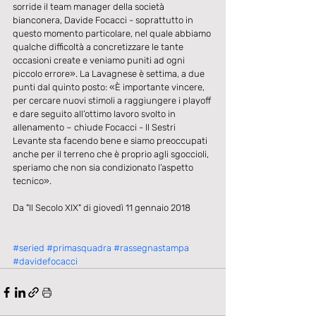
sorride il team manager della società 
bianconera, Davide Focacci - soprattutto in 
questo momento particolare, nel quale abbiamo 
qualche difficoltà a concretizzare le tante 
occasioni create e veniamo puniti ad ogni 
piccolo errore». La Lavagnese è settima, a due 
punti dal quinto posto: «È importante vincere, 
per cercare nuovi stimoli a raggiungere i playoff 
e dare seguito all’ottimo lavoro svolto in 
allenamento – chiude Focacci - Il Sestri 
Levante sta facendo bene e siamo preoccupati 
anche per il terreno che è proprio agli sgoccioli, 
speriamo che non sia condizionato l’aspetto 
tecnico».
Da "Il Secolo XIX" di giovedì 11 gennaio 2018
#seried
#primasquadra
#rassegnastampa
#davidefocacci