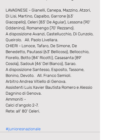
LAVAGNESE - Gianelli, Canepa, Mazzino, Atzori, 
Di Lisi, Martino, Capalbo, Garrone (63' 
Giacopello), Celeri (83' De Aguiar), Lessona (90' 
Oddenino), Romanengo (70' Rezzano).
A disposizione Avanzi, Castellucchio, Di Cunzolo, 
Queirolo.   All. Paolo Livellara.
CHIERI - Lonoce, Tafaro, De Simone, De 
Benedetto, Pautassi (63' Bellicoso), Bellocchio, 
Fiorello, Botto (84' Ricotti), Casasanta (89' 
Cosola), Sadouk (46' Del Bianco), Sarao.
A disposizione Santesso, Esposito, Tassone, 
Bonino, Devoto.   All. Franco Semioli.
Arbitro Andrea Vitiello di Genova.
Assistenti Luis Xavier Bautista Romero e Alessio 
Dagnino di Genova.
Ammoniti -
Calci d'angolo 2-7.
Rete: all' 80' Celeri.
#junioresnazionale