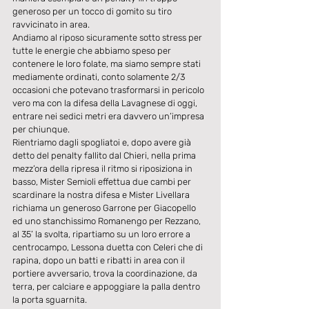
generoso per un tocco di gomito su tiro 
ravvicinato in area.
Andiamo al riposo sicuramente sotto stress per 
tutte le energie che abbiamo speso per 
contenere le loro folate, ma siamo sempre stati 
mediamente ordinati, conto solamente 2/3 
occasioni che potevano trasformarsi in pericolo 
vero ma con la difesa della Lavagnese di oggi, 
entrare nei sedici metri era davvero un’impresa 
per chiunque.
Rientriamo dagli spogliatoi e, dopo avere già 
detto del penalty fallito dal Chieri, nella prima 
mezz’ora della ripresa il ritmo si riposiziona in 
basso, Mister Semioli effettua due cambi per 
scardinare la nostra difesa e Mister Livellara 
richiama un generoso Garrone per Giacopello 
ed uno stanchissimo Romanengo per Rezzano, 
al 35’ la svolta, ripartiamo su un loro errore a 
centrocampo, Lessona duetta con Celeri che di 
rapina, dopo un batti e ribatti in area con il 
portiere avversario, trova la coordinazione, da 
terra, per calciare e appoggiare la palla dentro 
la porta sguarnita.