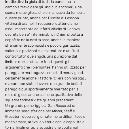
Inutile dirvi la gioia di tutti, la panchina in 
campo a travolgere gli undici bianconeri, una 
scena meravigliosa che ci mancava da tempo, a 
questo punto, anche per l’uscita di Lessona 
vittima di crampi, il recupero lo attendiamo 
assai importante ed infatti Vitiello di Genova 
decreta ben 6’ interminabili, il Chieri si butta a 
capofitto nella nostra area, anche in maniera 
stranamente scomposta e poco organizzata, 
saltano le posizioni e le marcature è un “tutti 
contro tutti” due angoli, una punizione dal 
limite e due sciabolate fuori, questi gli 
argomenti che i piemontesi hanno utilizzato per 
pareggiare ma i ragazzi sono stati meravigliosi, 
certamente anche il fattore “c” era con noi oggi, 
ma sarebbe stata davvero una grande beffa il 
pareggio pur sportivamente meritato per la 
mole di gioco anche se meno qualitativo delle 
squadre torinesi viste gli anni precedenti.
Un grande pomeriggio al San Rocco ed un 
immensa soddisfazione per Mister, Staff e 
Giocatori, dopo sei giornate molto difficili, tese e 
molto amare, arriva la vittoria con la capolista e 
torna, finalmente, la squadra che vogliamo!