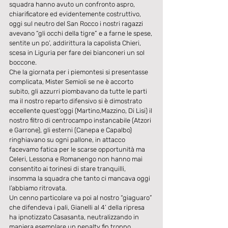
squadra hanno avuto un confronto aspro, 
chiarificatore ed evidentemente costruttivo, 
oggi sul neutro del San Rocco i nostri ragazzi 
avevano “gli occhi della tigre” e a farne le spese, 
sentite un po’, addirittura la capolista Chieri, 
scesa in Liguria per fare dei bianconeri un sol 
boccone.
Che la giornata per i piemontesi si presentasse 
complicata, Mister Semioli se ne è accorto 
subito, gli azzurri piombavano da tutte le parti 
ma il nostro reparto difensivo si è dimostrato 
eccellente quest’oggi (Martino,Mazzino, Di Lisi) il 
nostro filtro di centrocampo instancabile (Atzori 
e Garrone), gli esterni (Canepa e Capalbo) 
ringhiavano su ogni pallone, in attacco 
facevamo fatica per le scarse opportunità ma 
Celeri, Lessona e Romanengo non hanno mai 
consentito ai torinesi di stare tranquilli, 
insomma la squadra che tanto ci mancava oggi 
l’abbiamo ritrovata.
Un cenno particolare va poi al nostro “giaguaro” 
che difendeva i pali, Gianelli al 4’ della ripresa 
ha ipnotizzato Casasanta, neutralizzando in 
maniera esemplare un penalty fin troppo 