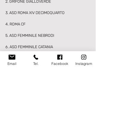
2. GRIFONE GIALLOVERDE 
3. ASD ROMA XIV DECIMOQUARTO 
4. ROMA CF 
5. ASD FEMMINILE NEBRODI 
6. ASD FEMMINILE CATANIA 
7. ASD SALENTO WOMEN SOCCER 
Email
Tel.
Facebook
Instagram
8. ASD APULIA TRANI 
9. VIRTUS PARTENOPE 
10. NAPOLI FEMMINILE 
11. ASD REAL COLOMBO FEMMINILE 
12. ASD US FEMMINILE LATINA CALCIO 
13. ASD CF CHIETI 