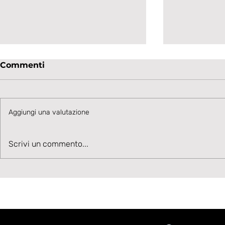
Commenti
Aggiungi una valutazione
LAVAGNESE - GENOA
Talento in
Scrivi un commento...
PRIMAVERA 0-1, MA
Cesare Ivan
BIANCONERI PROMOSSI
corsia sin