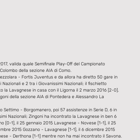
7, valida quale Semifinale Play-Off del Campionato 
ea Colombo della sezione AIA di Como.
zzolara - Fortis Juventus e da allora ha diretto 50 gare in 
i Nazionali e 2 tra i Giovanissimi Nazionali; il fischietto 
 la Lavagnese in casa con il Ligorna il 2 marzo 2016 [2-0].
ingoni della sezione AIA di Pontedera e Alessandro La 
o Settimo - Borgomanero, poi 57 assistenze in Serie D, 6 in 
nissimi Nazionali; Zingoni ha incontrato la Lavagnese in ben 6 
 [0-1], il 25 gennaio 2015 Lavagnese - Novese [1-1], il 25 
embre 2015 Gozzano - Lavagnese [1-1], il 6 dicembre 2015 
ese - Derthona [1-1] mentre non ha mai incontrato il Savona.