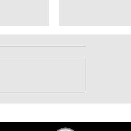
Valutazione 0 stelle su 5.
Non ci sono ancora valutazioni
 accelerazione:
Velocità, Potenza, Gol,
i rafforza la
Benvenuto Moise Drebl
istra bianconera