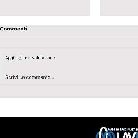
Commenti
Aggiungi una valutazione
Velocità, Potenza, Gol,
La Lavagn
Scrivi un commento...
Benvenuto Moise Drebli
sul talent
Cannizzar