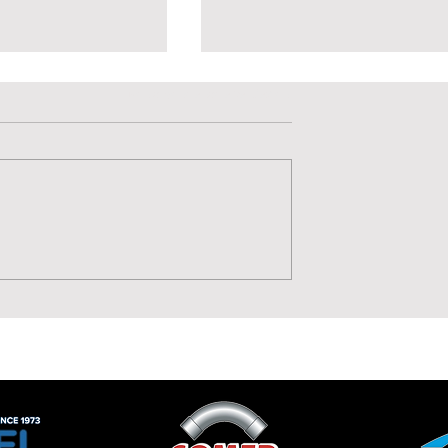
Valutazione 0 stelle su 5.
Non ci sono ancora valutazioni
ese 1919 punta
⚫⚪ Benvenuta Aurora
o di Annamaria
Volpone: qualità, corsa 
o
talento per il
centrocampo della
Lavagnese Women