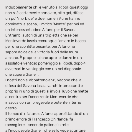
Indubbiamente chi è venuto al Riboli quest'oggi 
non si è certamente annoiato, otto gol, difese 
un po' "morbide" e due numeri 9 che hanno 
dominato la scena, Il mitico "Monte" per noi ed 
un interessantissimo Alfano per il Savona.
Entrambi autori di una tripletta che se per 
Monteverde lascia comunque l'amaro in bocca 
per una sconfitta pesante, per Alfano ha il 
sapore dolce della vittoria fuori dalle mura 
amiche. È proprio lui che apre le danze in un 
assolato e ventoso pomeriggio al Riboli, dopo 4' 
avversari in vantaggio con un bel diagonale 
che supera Gianelli.
I nostri non si abbattono anzi, vedono che la 
difesa del Savona lascia varchi interessanti e 
proprio in uno di questi si invola Tuvo che mette 
al centro per l'accorrente Monteverde che 
insacca con un pregevole e potente interno 
destro.
Il tempo di rifiatare e Alfano, approfittando di un 
primo errore di Francesco Ghirlanda, fa 
raccogliere il secondo pallone in rete 
all'incolpevole Gianelli che se lo vede spuntare 