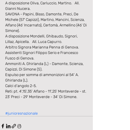
A disposizione Oliva, Carluccio, Martino.   All. 
Gianni Nucera.
SAVONA - Papini, Bisso, Damonte, Preci, De 
Michele (57' Capizzi), Martino, Mancini, Scienza, 
Alfano (46' Incarnato), Certomà, Armellino (46' Di 
Simone).
A disposizione Mondelli, Ghibaudo, Signori, 
Lillaz, Apicella.   All. Luca Capurro.
Arbitro Signora Marianna Penna di Genova.
Assistenti Signori Filippo Serio e Francesco 
Fusco di Genova.
Ammoniti A. Ghirlanda (L) - Damonte, Scienza, 
Capizzi, Di Simone (S).
Espulso per somma di ammonizioni al 54' A. 
Ghirlanda (L).
Calci d'angolo 2-5.
Reti: pt. 4',15',35' Alfano - 11',25' Monteverde - st. 
23' Preci - 29' Monteverde - 34' Di Simone.
#junioresnazionale