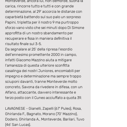
Monteverde, ancora lui, non demorde, suona la 
carica, rincorre tutto e tutti e con grande 
determinazione, al 29' accorcia le distanze con 
caparbietà battendo sul suo palo un sorpreso 
Papini, tripletta per il nostro 9 ma purtroppo 
sforzo vano visto che sei minuti dopo Di Simone 
approfitta di un nostro sbandamento per 
recuperare e fissa in maniera definitiva il 
risultato finale sul 3-5.
Da segnalare al 25' della ripresa l'esordio 
dell'ennesimo promettente 2000 in campo, 
infatti Giacomo Mazzino aiuta a mitigare 
l'amarezza di questa ulteriore sconfitta 
casalinga dei nostri Juniores, encomiabili per 
impegno e determinazione ma sempre troppo 
sciuponi davanti, tranne Monteverde molto 
concreto, Savona da rivedere in difesa, con un 
Alfano, attaccante, davvero interessante e 
terzo posto con il Cuneo acciuffato a quota 39.
LAVAGNESE - Gianelli, Zapelli (67' Puleo), Rosa, 
Ghirlanda F., Bagnato, Morano (70' Mazzino), 
Dodero, Ghirlanda A., Monteverde, Barilari, Tuvo 
(46' San Lucas).