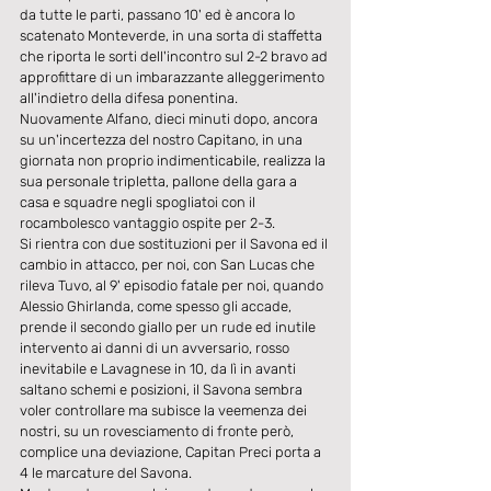
da tutte le parti, passano 10' ed è ancora lo 
scatenato Monteverde, in una sorta di staffetta 
che riporta le sorti dell'incontro sul 2-2 bravo ad 
approfittare di un imbarazzante alleggerimento 
all'indietro della difesa ponentina.
Nuovamente Alfano, dieci minuti dopo, ancora 
su un'incertezza del nostro Capitano, in una 
giornata non proprio indimenticabile, realizza la 
sua personale tripletta, pallone della gara a 
casa e squadre negli spogliatoi con il 
rocambolesco vantaggio ospite per 2-3.
Si rientra con due sostituzioni per il Savona ed il 
cambio in attacco, per noi, con San Lucas che 
rileva Tuvo, al 9' episodio fatale per noi, quando 
Alessio Ghirlanda, come spesso gli accade, 
prende il secondo giallo per un rude ed inutile 
intervento ai danni di un avversario, rosso 
inevitabile e Lavagnese in 10, da lì in avanti 
saltano schemi e posizioni, il Savona sembra 
voler controllare ma subisce la veemenza dei 
nostri, su un rovesciamento di fronte però, 
complice una deviazione, Capitan Preci porta a 
4 le marcature del Savona.