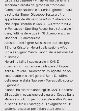
La gara Lavagnese - Finale, valida per la 19^e 
seconda giornata del girone di ritorno del 
Campionato Nazionale di Serie D girone E, sarà 
diretta dal Signor Giuseppe Sessa arbitro 
appartenente alla sezione AIA di Civitavecchia 
che, dopo l'esordio in CAN D il 30 ottobre 2016 
in Ponsacco - Sporting Recco, ha diretto altre 4 
gare, l'ultima delle quali il 18 dicembre scorso 
Monticelli - Sammaurese.
Assistenti del Signor Sessa sono stati designati 
il Signor Cristofer Meloni della sezione AIA di 
Olbia e il Signor Marco Bianchi della sezione AIA 
di Roma 2.
Meloni ha fatto il suo esordio in CAN D 
quest'anno in occasione della gara di Coppa 
Italia Muravera - Nuorese del 27 agosto, ha poi 
coadiuvato in altre 9 gare di Serie D, l'ultima 
delle quali è stata Nuorese - Torres dello scorso 
8 gennaio.
Bianchi ha esordito anch'egli in CAN D lo scorso 
28 agosto in occasione della gara di Coppa Italia 
Matelica - Foligno per poi assistere altre 9 gare 
di Serie D tra cui Viareggio - Lavagnese del 18 
settembre scorso, per il fischietto romano 