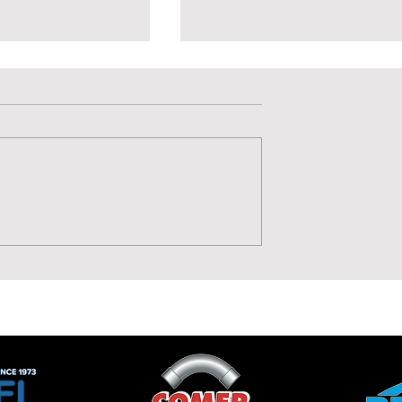
Valutazione 0 stelle su 5.
Non ci sono ancora valutazioni
 accelerazione:
Velocità, Potenza, Gol,
i rafforza la
Benvenuto Moise Drebl
istra bianconera