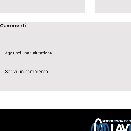
Commenti
Aggiungi una valutazione
LAVAGNESE - GENOA
Talento in
Scrivi un commento...
PRIMAVERA 0-1, MA
Cesare Ivan
BIANCONERI PROMOSSI
corsia sin