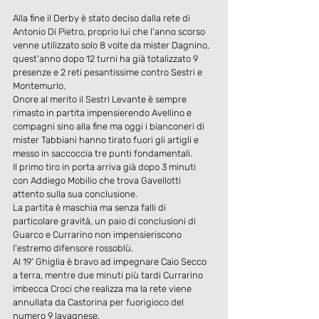
Alla fine il Derby è stato deciso dalla rete di 
Antonio Di Pietro, proprio lui che l'anno scorso 
venne utilizzato solo 8 volte da mister Dagnino, 
quest'anno dopo 12 turni ha già totalizzato 9 
presenze e 2 reti pesantissime contro Sestri e 
Montemurlo.
Onore al merito il Sestri Levante è sempre 
rimasto in partita impensierendo Avellino e 
compagni sino alla fine ma oggi i bianconeri di 
mister Tabbiani hanno tirato fuori gli artigli e 
messo in saccoccia tre punti fondamentali.
Il primo tiro in porta arriva già dopo 3 minuti 
con Addiego Mobilio che trova Gavellotti 
attento sulla sua conclusione.
La partita è maschia ma senza falli di 
particolare gravità, un paio di conclusioni di 
Guarco e Currarino non impensieriscono 
l'estremo difensore rossoblù.
Al 19' Ghiglia è bravo ad impegnare Caio Secco 
a terra, mentre due minuti più tardi Currarino 
imbecca Croci che realizza ma la rete viene 
annullata da Castorina per fuorigioco del 
numero 9 lavagnese.