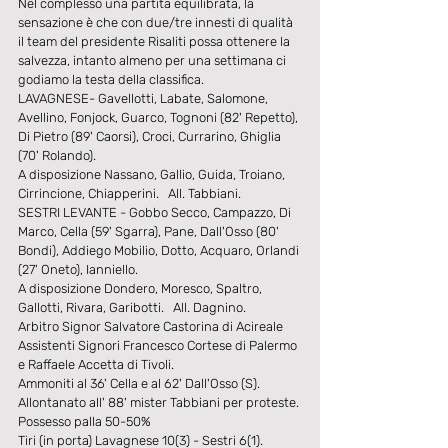
Nel complesso una partita equilibrata, la 
sensazione è che con due/tre innesti di qualità 
il team del presidente Risaliti possa ottenere la 
salvezza, intanto almeno per una settimana ci 
godiamo la testa della classifica.
LAVAGNESE- Gavellotti, Labate, Salomone, 
Avellino, Fonjock, Guarco, Tognoni (82' Repetto), 
Di Pietro (89' Caorsi), Croci, Currarino, Ghiglia 
(70' Rolando).
A disposizione Nassano, Gallio, Guida, Troiano, 
Cirrincione, Chiapperini.   All. Tabbiani.
SESTRI LEVANTE - Gobbo Secco, Campazzo, Di 
Marco, Cella (59' Sgarra), Pane, Dall'Osso (80' 
Bondi), Addiego Mobilio, Dotto, Acquaro, Orlandi 
(27' Oneto), Ianniello.
A disposizione Dondero, Moresco, Spaltro, 
Gallotti, Rivara, Garibotti.   All. Dagnino.
Arbitro Signor Salvatore Castorina di Acireale
Assistenti Signori Francesco Cortese di Palermo 
e Raffaele Accetta di Tivoli.
Ammoniti al 36' Cella e al 62' Dall'Osso (S).
Allontanato all' 88' mister Tabbiani per proteste.
Possesso palla 50-50%
Tiri (in porta) Lavagnese 10(3) - Sestri 6(1).