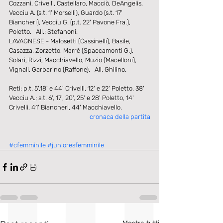
Cozzani, Crivelli, Castellaro, Macciò, DeAngelis, 
Vecciu A. (s.t. 1' Morselli), Guardo (s.t. 17' 
Biancheri), Vecciu G. (p.t. 22' Pavone Fra.), 
Poletto.   All.: Stefanoni.
LAVAGNESE - Malosetti (Cassinelli), Basile, 
Casazza, Zorzetto, Marrè (Spaccamonti G.), 
Solari, Rizzi, Macchiavello, Muzio (Macelloni), 
Vignali, Garbarino (Raffone).   All. Ghilino.
Reti: p.t. 5',18' e 44' Crivelli, 12' e 22' Poletto, 38' 
Vecciu A.; s.t. 6', 17', 20', 25' e 28' Poletto, 14' 
Crivelli, 41' Biancheri, 44' Macchiavello.
cronaca della partita
#cfemminile
#junioresfemminile