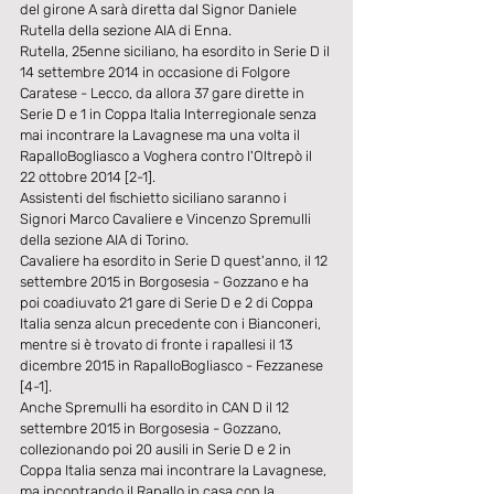
del girone A sarà diretta dal Signor Daniele 
Rutella della sezione AIA di Enna.
Rutella, 25enne siciliano, ha esordito in Serie D il 
14 settembre 2014 in occasione di Folgore 
Caratese - Lecco, da allora 37 gare dirette in 
Serie D e 1 in Coppa Italia Interregionale senza 
mai incontrare la Lavagnese ma una volta il 
RapalloBogliasco a Voghera contro l'Oltrepò il 
22 ottobre 2014 [2-1].
Assistenti del fischietto siciliano saranno i 
Signori Marco Cavaliere e Vincenzo Spremulli 
della sezione AIA di Torino.
Cavaliere ha esordito in Serie D quest'anno, il 12 
settembre 2015 in Borgosesia - Gozzano e ha 
poi coadiuvato 21 gare di Serie D e 2 di Coppa 
Italia senza alcun precedente con i Bianconeri, 
mentre si è trovato di fronte i rapallesi il 13 
dicembre 2015 in RapalloBogliasco - Fezzanese 
[4-1].
Anche Spremulli ha esordito in CAN D il 12 
settembre 2015 in Borgosesia - Gozzano, 
collezionando poi 20 ausili in Serie D e 2 in 
Coppa Italia senza mai incontrare la Lavagnese, 
ma incontrando il Rapallo in casa con la 