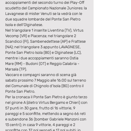
accoppiamenti del secondo turno dei Play-Off 
scudetto del Campionato Nazionale Juniores: la 
Lavagnese di mister Venuti se la vedrà con le 
due squadre lombarde del Ponte San Pietro 
Isola e dell'Olginatese.
Nel triangolare 1 inserite Liventina (TV), Virtus 
Vecomp (VR) e Piacenza; nel triangolare 2 
Scandicci (FI), Sambenedettese (AP) e Frattese 
(NA); nel triangolare 3 appunto LAVAGNESE, 
Ponte San Pietro Isola (BG) e Olginatese (LC), 
mentre i due accoppiamenti saranno Ostia 
Mare (RM) - Budoni (OT) e Reggio Calabria - 
Marsala (TP).
Vaccaro e compagni saranno di scena già 
sabato prossimo 7 Maggio alle 16:00 sul terreno 
del Comunale di Chignolo d'Isola (BG) contro il 
Ponte San Pietro.
Per la cronaca il Ponte San Pietro è giunto terzo 
nel girone A (dietro Virtus Bergamo e Chieri) con 
57 punti in 30 gare, frutto di 16 vittorie, 9 
pareggi e 5 sconfitte, mettendo a segno 66 reti 
e subendone 36 (bomber Gabriele Manzoni con 
13 centri); in casa 9 vittorie, 4 pareggi e 2 
sconfitte con 37 gol segnati e 17 gol subiti; in 