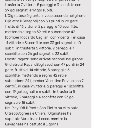
trasferta 7 vittorie, 5 pareggi e 3 sconfitte con 
29 gol segnati e 19 gol subiti.
L'Olginatese è giunta invece seconda nel girone 
B (dietro il Seregno) con 50 punti in 28 gare, 
frutto di 16 vittorie, 2 pareggi e 10 sconfitte, 
mettendo a segno 59 reti e subendone 43 
(bomber Riccardo Cagliani con 9 centri); in casa 
11 vittorie e 3 sconfitte con 33 gol segnati e 10 
subiti; in trasferta 5 vittorie, 2 pareggi e 7 
sconfitte con 26 gol segnati e 33 subiti.
I nostri ragazzi sono arrivati secondi nel girone 
G (dietro al RapalloBogliasco) con 47 punti in 24 
gare, frutto di 14 vittorie, 5 pareggi e 5 
sconfitte, mettendo a segno 42 reti e 
subendone 24 (bomber Valentino Privino con 7 
centri); in casa 9 vittorie, 2 pareggi e 1 sconfitta 
con 19 gol segnati e 6 subiti; in trasferta 5 
vittorie, 3 pareggi e 4 sconfitte con 23 gol 
segnati e 18 subiti.
Nei Play-Off il Ponte San Pietro ha eliminato 
OltrepoVoghera e Chieri, l'Olginatese ha 
superato Varesina e Lecco, mentre la 
Lavagnese ha battuto il Ligorna.