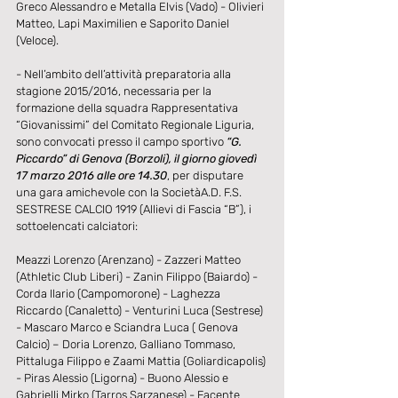
Greco Alessandro e Metalla Elvis (Vado) - Olivieri 
Matteo, Lapi Maximilien e Saporito Daniel 
(Veloce).
- Nell’ambito dell’attività preparatoria alla 
stagione 2015/2016, necessaria per la 
formazione della squadra Rappresentativa 
“Giovanissimi” del Comitato Regionale Liguria, 
sono convocati presso il campo sportivo 
“G. 
Piccardo” di Genova (Borzoli), il giorno giovedì 
17 marzo 2016 alle ore 14.30
, per disputare 
una gara amichevole con la SocietàA.D. F.S. 
SESTRESE CALCIO 1919 (Allievi di Fascia “B”), i 
sottoelencati calciatori:
Meazzi Lorenzo (Arenzano) - Zazzeri Matteo 
(Athletic Club Liberi) - Zanin Filippo (Baiardo) - 
Corda Ilario (Campomorone) - Laghezza 
Riccardo (Canaletto) - Venturini Luca (Sestrese) 
- Mascaro Marco e Sciandra Luca ( Genova 
Calcio) – Doria Lorenzo, Galliano Tommaso, 
Pittaluga Filippo e Zaami Mattia (Goliardicapolis) 
- Piras Alessio (Ligorna) - Buono Alessio e 
Gabrielli Mirko (Tarros Sarzanese) - Facente 