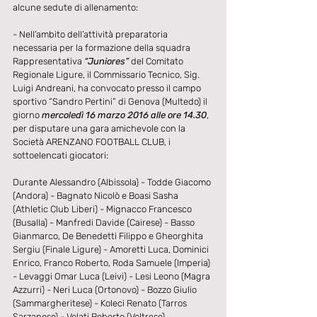
alcune sedute di allenamento:
- Nell’ambito dell’attività preparatoria 
necessaria per la formazione della squadra 
Rappresentativa 
“Juniores”
 del Comitato 
Regionale Ligure, il Commissario Tecnico, Sig. 
Luigi Andreani, ha convocato presso il campo 
sportivo “Sandro Pertini” di Genova (Multedo) il 
giorno 
mercoledì 16 marzo 2016 alle ore 14.30
, 
per disputare una gara amichevole con la 
Società ARENZANO FOOTBALL CLUB, i 
sottoelencati giocatori:
Durante Alessandro (Albissola) - Todde Giacomo 
(Andora) - Bagnato Nicolò e Boasi Sasha 
(Athletic Club Liberi) - Mignacco Francesco 
(Busalla) - Manfredi Davide (Cairese) - Basso 
Gianmarco, De Benedetti Filippo e Gheorghita 
Sergiu (Finale Ligure) - Amoretti Luca, Dominici 
Enrico, Franco Roberto, Roda Samuele (Imperia) 
- Levaggi Omar Luca (Leivi) - Lesi Leono (Magra 
Azzurri) - Neri Luca (Ortonovo) - Bozzo Giulio 
(Sammargheritese) - Koleci Renato (Tarros 
Sarzanese) - Velati Roberto (Voltrese).