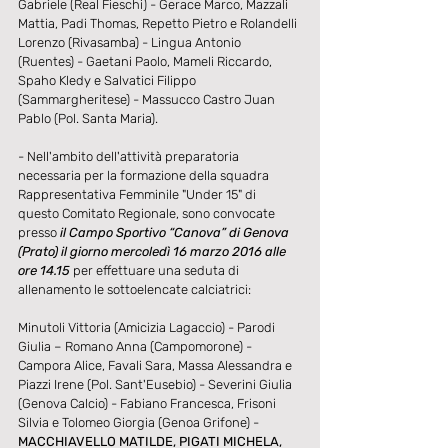
Gabriele (Real Fieschi) - Gerace Marco, Mazzali 
Mattia, Padi Thomas, Repetto Pietro e Rolandelli 
Lorenzo (Rivasamba) - Lingua Antonio 
(Ruentes) - Gaetani Paolo, Mameli Riccardo, 
Spaho Kledy e Salvatici Filippo 
(Sammargheritese) - Massucco Castro Juan 
Pablo (Pol. Santa Maria).
- Nell'ambito dell'attività preparatoria 
necessaria per la formazione della squadra 
Rappresentativa Femminile "Under 15" di 
questo Comitato Regionale, sono convocate 
presso
 il Campo Sportivo “Canova” di Genova 
(Prato) il giorno mercoledì 16 marzo 2016 alle 
ore 14.15
 per effettuare una seduta di 
allenamento le sottoelencate calciatrici:
Minutoli Vittoria (Amicizia Lagaccio) - Parodi 
Giulia – Romano Anna (Campomorone) - 
Campora Alice, Favali Sara, Massa Alessandra e 
Piazzi Irene (Pol. Sant'Eusebio) - Severini Giulia 
(Genova Calcio) - Fabiano Francesca, Frisoni 
Silvia e Tolomeo Giorgia (Genoa Grifone) - 
MACCHIAVELLO MATILDE, PIGATI MICHELA, 