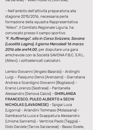
- Nell'ambito dell'attività preparatoria alla 
stagione 2015/2016, necessaria perla 
formazione della squadra Rappresentativa 
“Allievi”, il Comitato Regionale Liguria, ha 
convocato presso il campo sportivo
“F. Ruffinengo”, sito in Corso Svizzera, Savona 
(Località Legino), il giorno Mercoledì 16 marzo 
2016 alle ore14.00
, per disputare una gara 
amichevole con la Società SAVONA F.B.C. S.R.L.
(Allievi), i sottoelencati calciatori:
Lembo Giovanni (Angelo Baiardo) - Ardinghi 
Luigi – Pasquino Denis (Arenzano) - Giarratana 
Andrea e Scardigno Giovanni (Bogliasco) - 
Eranio Lorenzo (Sestrese) - Pantanella 
Alessandro (Genova Calcio) - 
GHIRLANDA 
FRANCESCO, PULEO ALBERTO e SECHI 
NICHOLAS (LAVAGNESE)
 - Spigai Luca 
(Ligorna) - Arlandini Tommaso (Molassana) - 
Gambacorta Luca e Scappatura Alessandro 
(Unione Sanremo) - Ventrice Paolo (Taggia) - 
Dido Daniele (Tarros Sarzanese) - Basso Gioele, 