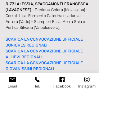
RIZZI ALESSIA, SPACCAMONTI FRANCESCA 
(LAVAGNESE)
 - Deplanu Chiara (Molassana) - 
Cerruti Lisa, Formento Caterina e Iadanza 
Aurora (Vado) - Giampieri Elisa, Morra Gaia e 
Pertica Silvana (Valpolcevera).
SCARICA LA CONVOCAZIONE UFFICIALE 
JUNIORES REGIONALI
SCARICA LA CONVOCAZIONE UFFICIALE 
ALLIEVI REGIONALI
SCARICA LA CONVOCAZIONE UFFICIALE 
GIOVANISSIMI REGIONALI
SCARICA LA CONVOCAZIONE UFFICIALE 
GIOVANISSIMI CHIAVARI
Email
Tel.
Facebook
Instagram
SCARICA LA CONVOCAZIONE UFFICIALE 
UNDER 15 FEMMINILE
#rappresentative
#under14femminile
#allievi
#giovanissimi