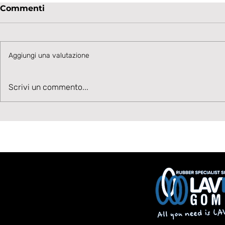
Commenti
Aggiungi una valutazione
Talento in accelerazione:
Velocità, 
Scrivi un commento...
Cesare Ivani rafforza la
Benvenuto
corsia sinistra bianconera