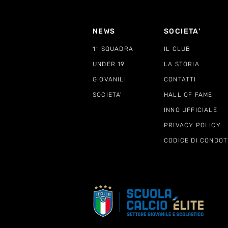
NEWS
SOCIETA'
1^ SQUADRA
IL CLUB
UNDER 19
LA STORIA
GIOVANILI
CONTATTI
SOCIETA'
HALL OF FAME
INNO UFFICIALE
PRIVACY POLICY
CODICE DI CONDOT