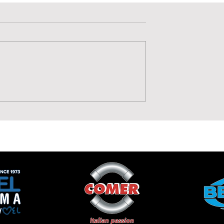
Valutazione 0 stelle su 5.
Non ci sono ancora valutazioni
Potenza, Gol,
La Lavagnese 1919 punt
 Moise Drebli
sul talento di Annamari
Cannizzaro