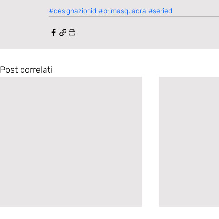
#designazionid
#primasquadra
#seried
Post correlati