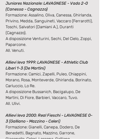
Juniores Nazionale: LAVAGNESE - Vado 2-0 
(Canessa - Cagnazzo)
Formazione: Assalino, Oliva, Canessa, Ghirlanda, 
Privino, Medda, Sanguineti, Vaccaro (Ferrarotti), 
Toschi, Salvatori (Damiani A.), Duranti 
(Cagnazzo). 
A disposizione Venturini, Sechi, Del Cielo, Zoppi, 
Paparcone. 
All. Venuti. 
Allievi leva 1999: LAVAGNESE - Athletic Club 
Liberi 1-3 (De Martini)
Formazione: Camici, Zapelli, Puleo, Chiappini, 
Morano, Rosa, Monteverde, Ghirlanda, Borinato, 
Carluccio, Lo Re. 
A disposizione Bussanich, Bacigalupo, De 
Martini, Di Fiore, Barbieri, Vaccaro, Tuvo. 
All. Ulivi. 
Allievi leva 2000: Real Fieschi - LAVAGNESE 0-
3 (Galliano - Mazzino - Celeri)
Formazione: Gianelli, Canepa, Dodero, De 
Benedetti, Bagnato, Mazzino, Garrone, 
Giacopello, Celeri, Lessona, Galliano. 