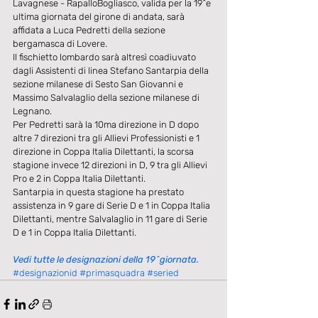
Lavagnese - RapalloBogliasco, valida per la 19^e 
ultima giornata del girone di andata, sarà 
affidata a Luca Pedretti della sezione 
bergamasca di Lovere. 
Il fischietto lombardo sarà altresì coadiuvato 
dagli Assistenti di linea Stefano Santarpia della 
sezione milanese di Sesto San Giovanni e 
Massimo Salvalaglio della sezione milanese di 
Legnano. 
Per Pedretti sarà la 10ma direzione in D dopo 
altre 7 direzioni tra gli Allievi Professionisti e 1 
direzione in Coppa Italia Dilettanti, la scorsa 
stagione invece 12 direzioni in D, 9 tra gli Allievi 
Pro e 2 in Coppa Italia Dilettanti. 
Santarpia in questa stagione ha prestato 
assistenza in 9 gare di Serie D e 1 in Coppa Italia 
Dilettanti, mentre Salvalaglio in 11 gare di Serie 
D e 1 in Coppa Italia Dilettanti. 
Vedi tutte le designazioni della 19^giornata.
#designazionid
#primasquadra
#seried