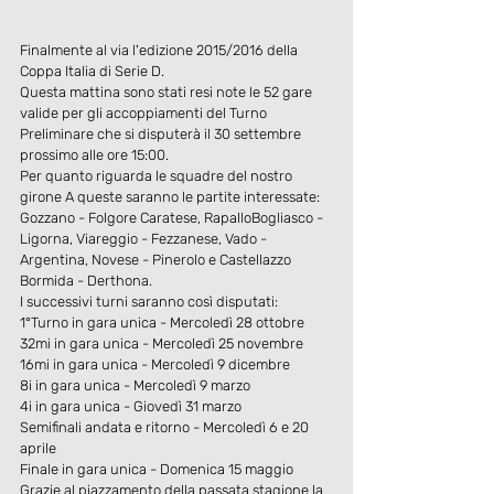
Finalmente al via l'edizione 2015/2016 della 
Coppa Italia di Serie D. 
Questa mattina sono stati resi note le 52 gare 
valide per gli accoppiamenti del Turno 
Preliminare che si disputerà il 30 settembre 
prossimo alle ore 15:00. 
Per quanto riguarda le squadre del nostro 
girone A queste saranno le partite interessate: 
Gozzano - Folgore Caratese, RapalloBogliasco - 
Ligorna, Viareggio - Fezzanese, Vado - 
Argentina, Novese - Pinerolo e Castellazzo 
Bormida - Derthona. 
I successivi turni saranno così disputati: 
1°Turno in gara unica - Mercoledì 28 ottobre 
32mi in gara unica - Mercoledì 25 novembre 
16mi in gara unica - Mercoledì 9 dicembre 
8i in gara unica - Mercoledì 9 marzo 
4i in gara unica - Giovedì 31 marzo 
Semifinali andata e ritorno - Mercoledì 6 e 20 
aprile 
Finale in gara unica - Domenica 15 maggio 
Grazie al piazzamento della passata stagione la 