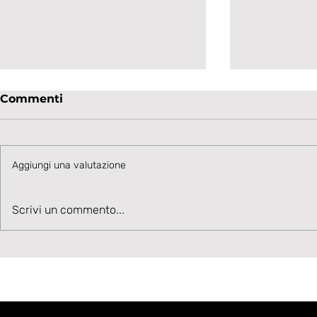
Commenti
Aggiungi una valutazione
Velocità, Potenza, Gol,
La Lavagn
Scrivi un commento...
Benvenuto Moise Drebli
sul talent
Cannizzar