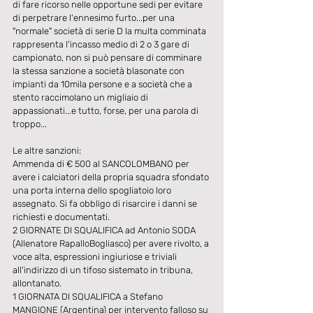
di fare ricorso nelle opportune sedi per evitare 
di perpetrare l'ennesimo furto...per una 
"normale" società di serie D la multa comminata 
rappresenta l'incasso medio di 2 o 3 gare di 
campionato, non si può pensare di comminare 
la stessa sanzione a società blasonate con 
impianti da 10mila persone e a società che a 
stento raccimolano un migliaio di 
appassionati...e tutto, forse, per una parola di 
troppo... 
Le altre sanzioni: 
Ammenda di € 500 al SANCOLOMBANO per 
avere i calciatori della propria squadra sfondato 
una porta interna dello spogliatoio loro 
assegnato. Si fa obbligo di risarcire i danni se 
richiesti e documentati. 
2 GIORNATE DI SQUALIFICA ad Antonio SODA 
(Allenatore RapalloBogliasco) per avere rivolto, a 
voce alta, espressioni ingiuriose e triviali 
all'indirizzo di un tifoso sistemato in tribuna, 
allontanato. 
1 GIORNATA DI SQUALIFICA a Stefano 
MANGIONE (Argentina) per intervento falloso su 