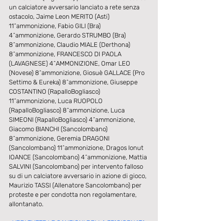
un calciatore avversario lanciato a rete senza 
ostacolo, Jaime Leon MERITO (Asti) 
11^ammonizione, Fabio GILI (Bra) 
4^ammonizione, Gerardo STRUMBO (Bra) 
8^ammonizione, Claudio MIALE (Derthona) 
8^ammonizione, FRANCESCO DI PAOLA 
(LAVAGNESE) 4^AMMONIZIONE, Omar LEO 
(Novese) 8^ammonizione, Giosuè GALLACE (Pro 
Settimo & Eureka) 8^ammonizione, Giuseppe 
COSTANTINO (RapalloBogliasco) 
11^ammonizione, Luca RUOPOLO 
(RapalloBogliasco) 8^ammonizione, Luca 
SIMEONI (RapalloBogliasco) 4^ammonizione, 
Giacomo BIANCHI (Sancolombano) 
8^ammonizione, Geremia DRAGONI 
(Sancolombano) 11^ammonizione, Dragos Ionut 
IOANCE (Sancolombano) 4^ammonizione, Mattia 
SALVINI (Sancolombano) per intervento falloso 
su di un calciatore avversario in azione di gioco, 
Maurizio TASSI (Allenatore Sancolombano) per 
proteste e per condotta non regolamentare, 
allontanato. 