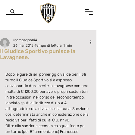
rcompagnoni4
26 mar 2015
Tempo di lettura: 1 min
Il Giudice Sportivo punisce la
Lavagnese.
Valutazione NaN stelle su 5.
Dopo le gare di ieri pomeriggio valide per il 31ì 
turno il Giudice Sportivo si è espresso 
sanzionando duramente la Lavagnese con una 
multa di € 1200,00 per avere propri sostenitori, 
in tre occasioni nel corso del secondo tempo, 
lanciato sputi all'indirizzo di un A.A. 
attingendolo sulla divisa e sulla nuca. Sanzione 
così determinata anche in considerazione della 
recidiva per i fatti di cui al C.U. nº 96. 
Oltre alla sanzione economica squalificato per 
un turno (per 8^ ammonizione) Francesco 