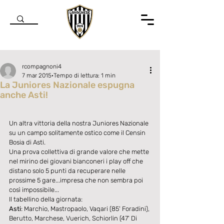
rcompagnoni4
7 mar 2015
Tempo di lettura: 1 min
La Juniores Nazionale espugna
anche Asti!
Valutazione NaN stelle su 5.
Un altra vittoria della nostra Juniores Nazionale 
su un campo solitamente ostico come il Censin 
Bosia di Asti. 
Una prova collettiva di grande valore che mette 
nel mirino dei giovani bianconeri i play off che 
distano solo 5 punti da recuperare nelle 
prossime 5 gare...impresa che non sembra poi 
così impossibile... 
Il tabellino della giornata: 
Asti
: Marchio, Mastropaolo, Vaqari (85' Foradini), 
Berutto, Marchese, Vuerich, Schiorlin (47' Di 