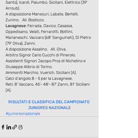
Santo), Icardi, Palumbo, Siciliani, Elettrico (39' 
Arroub). 
A disposizione Mansouri, Labate, Bertelli, 
Zunino.   All. Bosticco. 
Lavagnese
: Ferrada, Davico, Casassa, 
Oppedisano, Velati, Ferrarotti, Bottini, 
Marianeschi, Vaccaro (68' Sanguineti), Di Pietro 
(79' Oliva), Zanni. 
A disposizione Assalino.   All. Oliva. 
Arbitro Signor Carlo Cucchi di Pinerolo. 
Assistenti Signori Jacopo Pros di Nichelino e 
Giuseppe Alibrio di Torino. 
Ammoniti Marchio, Vuerich, Siciliani (A). 
Calci d'angolo 8 - 5 per la Lavagnese. 
Reti: 8' Vaccaro, 45'- 48'- 87' Zanni, 81' Siciliani 
(A). 
RISULTATI E CLASSIFICA DEL CAMPIONATO 
JUNIORES NAZIONALE
#junioresnazionale