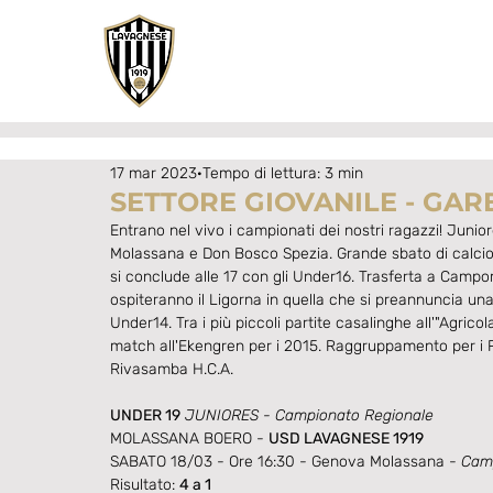
17 mar 2023
Tempo di lettura: 3 min
SETTORE GIOVANILE - GARE
Entrano nel vivo i campionati dei nostri ragazzi! Junio
Molassana e Don Bosco Spezia. Grande sbato di calcio al
si conclude alle 17 con gli Under16. Trasferta a Campom
ospiteranno il Ligorna in quella che si preannuncia una
Under14. Tra i più piccoli partite casalinghe all'"Agricol
match all'Ekengren per i 2015. Raggruppamento per i Pic
Rivasamba H.C.A.
UNDER 19
 JUNIORES - Campionato Regionale
MOLASSANA BOERO - 
USD LAVAGNESE 1919
SABATO 18/03 - Ore 16:30 - Genova Molassana - 
Cam
Risultato: 
4 a 1