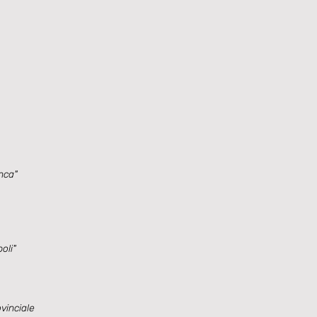
nca"
oli"
inciale