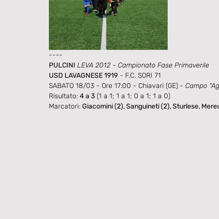
----
PULCINI
 LEVA 2012 - Campionato Fase Primaverile
USD LAVAGNESE 1919
 - F.C. SORI 71
SABATO 18/03 - Ore 17:00 - Chiavari (GE) - 
Campo "Agr
Risultato: 
4 a 3
 (1 a 1; 1 a 1; 0 a 1; 1 a 0)
Marcatori: 
Giacomini (2), Sanguineti (2), Sturlese, Mere