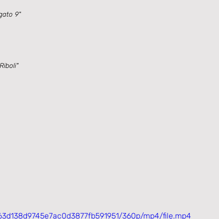
ato 9"
Riboli"
5863d138d9745e7ac0d3877fb591951/360p/mp4/file.mp4