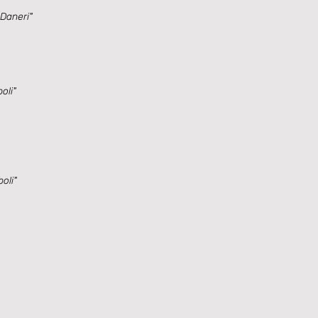
Daneri"
oli"
boli"