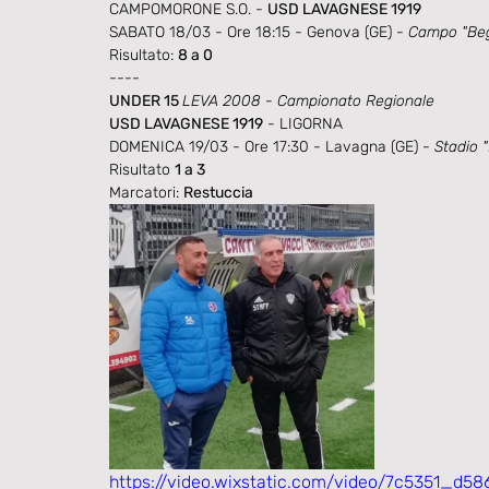
CAMPOMORONE S.O. - 
USD LAVAGNESE 1919
SABATO 18/03 - Ore 18:15 - Genova (GE) - 
Campo "Beg
Risultato: 
8 a 0
----
UNDER 15 
LEVA 2008 - Campionato Regionale
USD LAVAGNESE 1919
 - LIGORNA
DOMENICA 19/03 - Ore 17:30 - Lavagna (GE) - 
Stadio "
Risultato 
1 a 3
Marcatori: 
Restuccia
https://video.wixstatic.com/video/7c5351_d