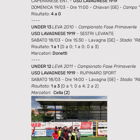
CAPERANESE ENT. - 
USD LAVAGNESE 1919
DOMENICA 19/03 - Ore 11:00 - Chiavari (GE) - 
Campo "
Risultato: 
4 a 0
----
UNDER 13 
LEVA 2010 - Campionato Fase Primaverile
USD LAVAGNESE 1919
 - SESTRI LEVANTE
SABATO 18/03 - Ore 15:30 - Lavagna (GE) - 
Stadio "Rib
Risultato: 
1 a 1
 (0 a 0; 1 a 0; 0 a 3)
Marcatori: 
Donetti
----
UNDER 12 
LEVA 2011 - Campionato Fase Primaverile
USD LAVAGNESE 1919
 - RUPINARO SPORT
SABATO 18/03 - Ore 14:00 - Lavagna (GE) - 
Stadio "Ri
Risultato: 
1 a 3
 (0 a 1; 0 a 4; 2 a 2)
Marcatori: 
Cella (2)