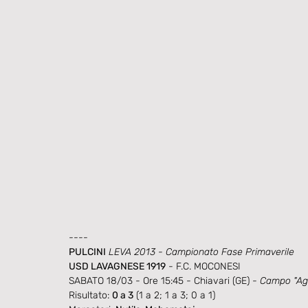
----
PULCINI
 LEVA 2013 - Campionato Fase Primaverile
USD LAVAGNESE 1919
 - F.C. MOCONESI
SABATO 18/03 - Ore 15:45 - Chiavari (GE) - 
Campo "Agr
Risultato: 
0 a 3
 (1 a 2; 1 a 3; 0 a 1)