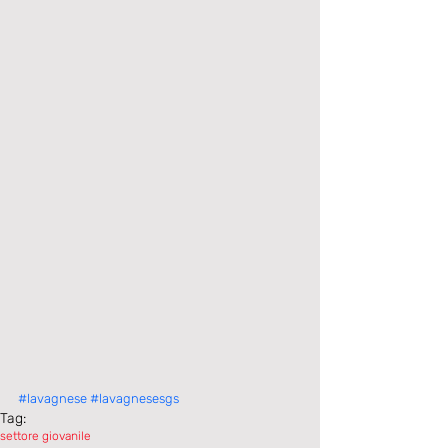
#lavagnese
#lavagnesesgs
Tag:
settore giovanile