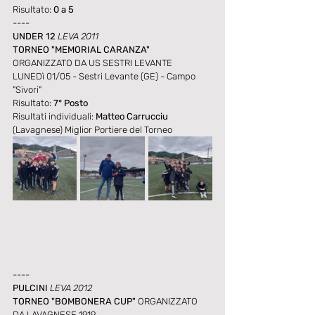
Risultato: 
0 a 5
----
UNDER 12 
LEVA 2011 
TORNEO "MEMORIAL CARANZA"
ORGANIZZATO DA US SESTRI LEVANTE
LUNEDì 01/05 - Sestri Levante (GE) - Campo 
"Sivori"
Risultato: 
7° Posto
Risultati individuali: 
Matteo Carrucciu
(Lavagnese) Miglior Portiere del Torneo
----
PULCINI
 LEVA 2012
TORNEO "BOMBONERA CUP"
 ORGANIZZATO 
DA LAVAGNESE 1919