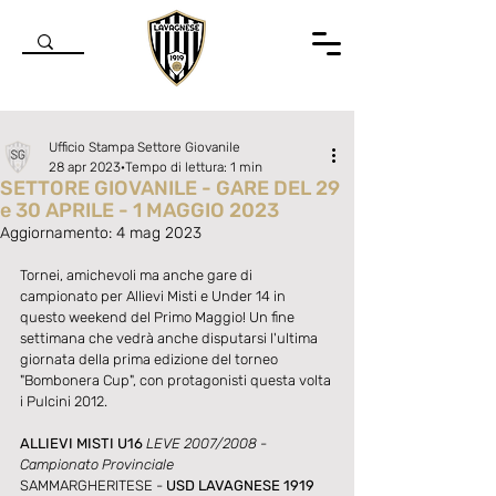
Ufficio Stampa Settore Giovanile
28 apr 2023
Tempo di lettura: 1 min
SETTORE GIOVANILE - GARE DEL 29
e 30 APRILE - 1 MAGGIO 2023
Aggiornamento:
4 mag 2023
Valutazione NaN stelle su 5.
Tornei, amichevoli ma anche gare di 
campionato per Allievi Misti e Under 14 in 
questo weekend del Primo Maggio! Un fine 
settimana che vedrà anche disputarsi l'ultima 
giornata della prima edizione del torneo 
"Bombonera Cup", con protagonisti questa volta 
i Pulcini 2012.
ALLIEVI MISTI U16
 LEVE 2007/2008 - 
Campionato Provinciale
SAMMARGHERITESE - 
USD LAVAGNESE 1919