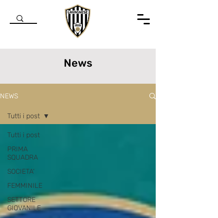
News
NEWS
Tutti i post
Tutti i post
PRIMA
SQUADRA
SOCIETA'
FEMMINILE
SETTORE
GIOVANILE