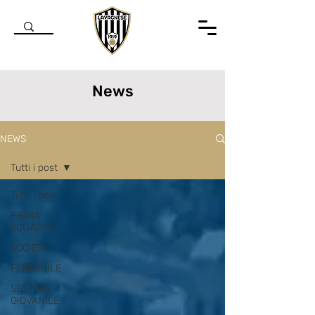
News
NEWS
Tutti i post
Tutti i post
PRIMA
SQUADRA
SOCIETA'
FEMMINILE
SETTORE
GIOVANILE