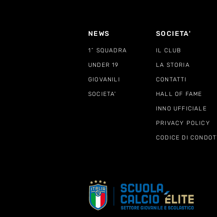
NEWS
SOCIETA'
1^ SQUADRA
IL CLUB
UNDER 19
LA STORIA
GIOVANILI
CONTATTI
SOCIETA'
HALL OF FAME
INNO UFFICIALE
PRIVACY POLICY
CODICE DI CONDOT